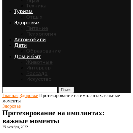
Игры
Техника
Туризм
Отдых
Здоровье
Питание
Психология
Автомобили
Дети
Образование
Дом и быт
Животные
Интерьер
Рассада
Искусство
Поиск
Главная
Здоровье
Протезирование на имплантах: важные
моменты
Здоровье
Протезирование на имплантах:
важные моменты
25 октября, 2022