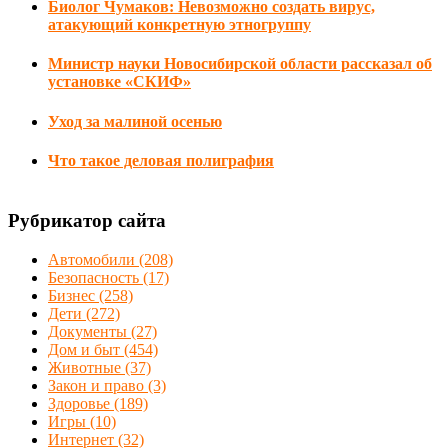
Биолог Чумаков: Невозможно создать вирус,
атакующий конкретную этногруппу
Министр науки Новосибирской области рассказал об
установке «СКИФ»
Уход за малиной осенью
Что такое деловая полиграфия
Рубрикатор сайта
Автомобили
(208)
Безопасность
(17)
Бизнес
(258)
Дети
(272)
Документы
(27)
Дом и быт
(454)
Животные
(37)
Закон и право
(3)
Здоровье
(189)
Игры
(10)
Интернет
(32)