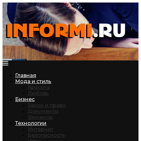
Главная
Мода и стиль
Красота
Любовь
Бизнес
Закон и право
Документы
Финансы
Технологии
Интернет
Безопасность