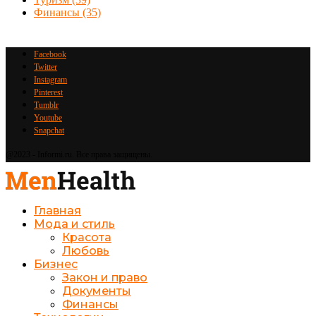
Финансы
(35)
Facebook
Twitter
Instagram
Pinterest
Tumblr
Youtube
Snapchat
@2023 - Informi.ru. Все права защищены.
Главная
Мода и стиль
Красота
Любовь
Бизнес
Закон и право
Документы
Финансы