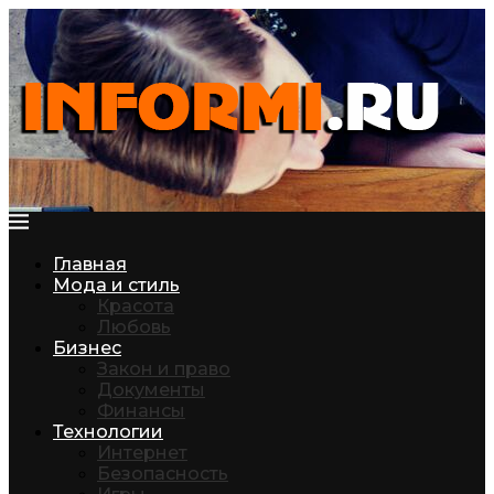
Главная
Мода и стиль
Красота
Любовь
Бизнес
Закон и право
Документы
Финансы
Технологии
Интернет
Безопасность