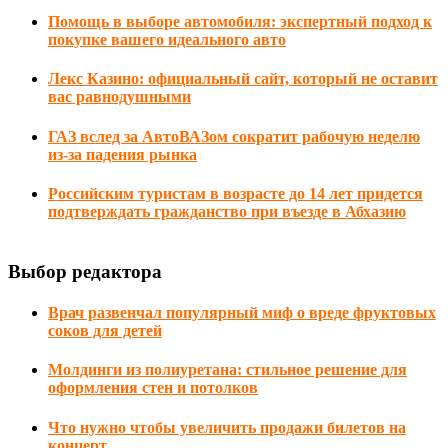
Помощь в выборе автомобиля: экспертный подход к
покупке вашего идеального авто
Лекс Казино: официальный сайт, который не оставит
вас равнодушными
ГАЗ вслед за АвтоВАЗом сократит рабочую неделю
из-за падения рынка
Российским туристам в возрасте до 14 лет придется
подтверждать гражданство при въезде в Абхазию
Выбор редактора
Врач развенчал популярный миф о вреде фруктовых
соков для детей
Молдинги из полиуретана: стильное решение для
оформления стен и потолков
Что нужно чтобы увеличить продажи билетов на
концерт