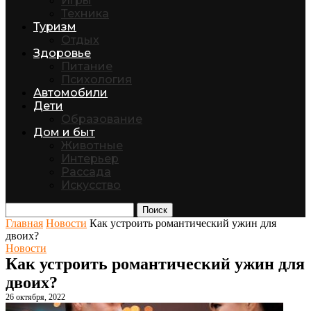
Игры
Техника
Туризм
Отдых
Здоровье
Питание
Психология
Автомобили
Дети
Образование
Дом и быт
Животные
Интерьер
Рассада
Искусство
Поиск
Главная
Новости
Как устроить романтический ужин для
двоих?
Новости
Как устроить романтический ужин для
двоих?
26 октября, 2022