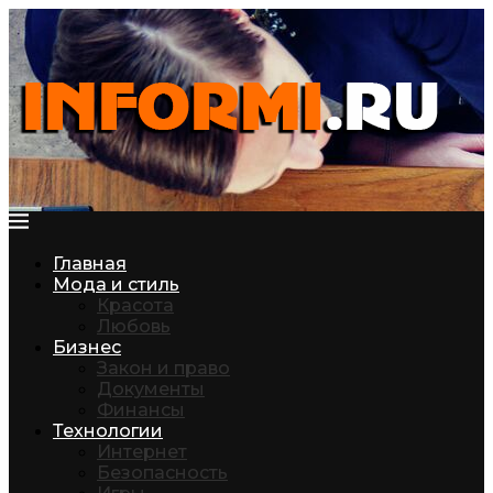
Главная
Мода и стиль
Красота
Любовь
Бизнес
Закон и право
Документы
Финансы
Технологии
Интернет
Безопасность