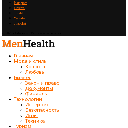
Instagram
Pinterest
Tumblr
Youtube
Snapchat
@2023 - Informi.ru. Все права защищены.
Главная
Мода и стиль
Красота
Любовь
Бизнес
Закон и право
Документы
Финансы
Технологии
Интернет
Безопасность
Игры
Техника
Туризм