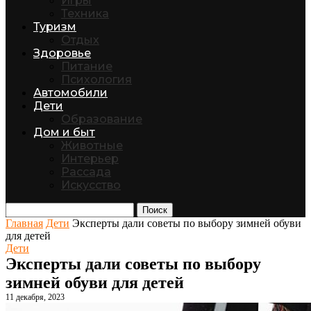
Игры
Техника
Туризм
Отдых
Здоровье
Питание
Психология
Автомобили
Дети
Образование
Дом и быт
Животные
Интерьер
Рассада
Искусство
Поиск
Главная
Дети
Эксперты дали советы по выбору зимней обуви
для детей
Дети
Эксперты дали советы по выбору
зимней обуви для детей
11 декабря, 2023