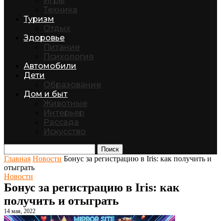
Игры
Техника
Туризм
Отдых
Здоровье
Питание
Психология
Автомобили
Дети
Образование
Дом и быт
Животные
Интерьер
Рассада
Искусство
Поиск
Главная
Новости
Бонус за регистрацию в Iris: как получить и
отыграть
Новости
Бонус за регистрацию в Iris: как
получить и отыграть
14 мая, 2022