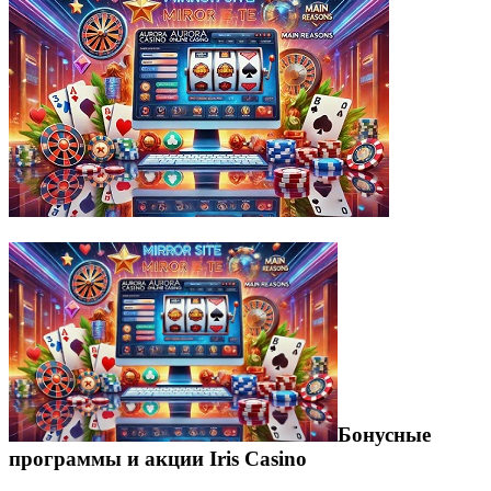
Бонусные
программы и акции Iris Casino