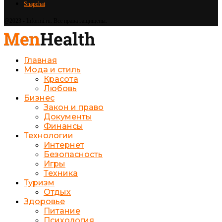
Snapchat
@2023 - Informi.ru. Все права защищены.
Главная
Мода и стиль
Красота
Любовь
Бизнес
Закон и право
Документы
Финансы
Технологии
Интернет
Безопасность
Игры
Техника
Туризм
Отдых
Здоровье
Питание
Психология