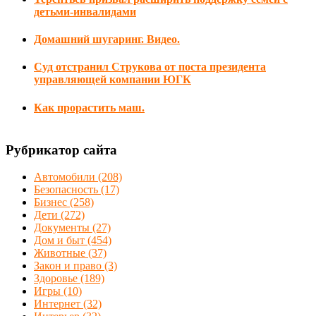
детьми-инвалидами
Домашний шугаринг. Видео.
Суд отстранил Струкова от поста президента
управляющей компании ЮГК
Как прорастить маш.
Рубрикатор сайта
Автомобили
(208)
Безопасность
(17)
Бизнес
(258)
Дети
(272)
Документы
(27)
Дом и быт
(454)
Животные
(37)
Закон и право
(3)
Здоровье
(189)
Игры
(10)
Интернет
(32)