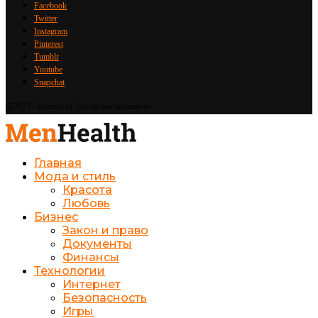
Facebook
Twitter
Instagram
Pinterest
Tumblr
Youtube
Snapchat
@2023 - Informi.ru. Все права защищены.
Главная
Мода и стиль
Красота
Любовь
Бизнес
Закон и право
Документы
Финансы
Технологии
Интернет
Безопасность
Игры