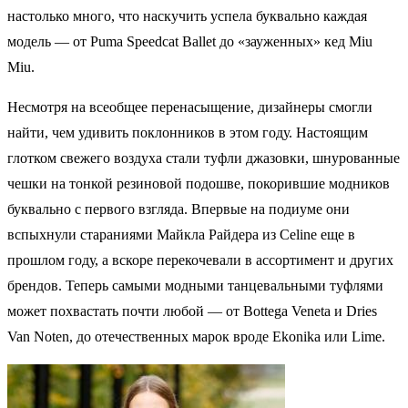
настолько много, что наскучить успела буквально каждая
модель — от Puma Speedcat Ballet до «зауженных» кед Miu
Miu.
Несмотря на всеобщее перенасыщение, дизайнеры смогли
найти, чем удивить поклонников в этом году. Настоящим
глотком свежего воздуха стали туфли джазовки, шнурованные
чешки на тонкой резиновой подошве, покорившие модников
буквально с первого взгляда. Впервые на подиуме они
вспыхнули стараниями Майкла Райдера из Celine еще в
прошлом году, а вскоре перекочевали в ассортимент и других
брендов. Теперь самыми модными танцевальными туфлями
может похвастать почти любой — от Bottega Veneta и Dries
Van Noten, до отечественных марок вроде Ekonika или Lime.