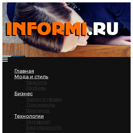
Главная
Мода и стиль
Красота
Любовь
Бизнес
Закон и право
Документы
Финансы
Технологии
Интернет
Безопасность