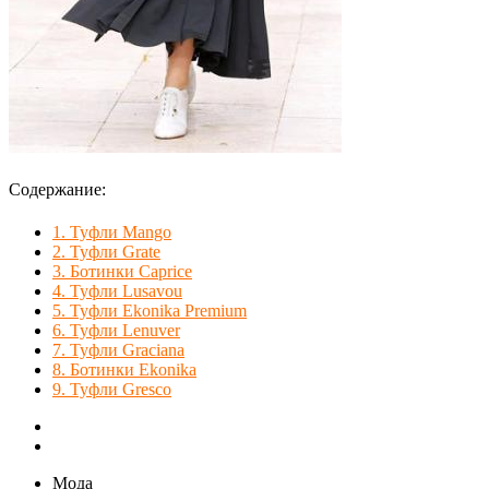
Содержание:
1.
Туфли Mango
2.
Туфли Grate
3.
Ботинки Caprice
4.
Туфли Lusavou
5.
Туфли Ekonika Premium
6.
Туфли Lenuver
7.
Туфли Graciana
8.
Ботинки Ekonika
9.
Туфли Gresco
Мода