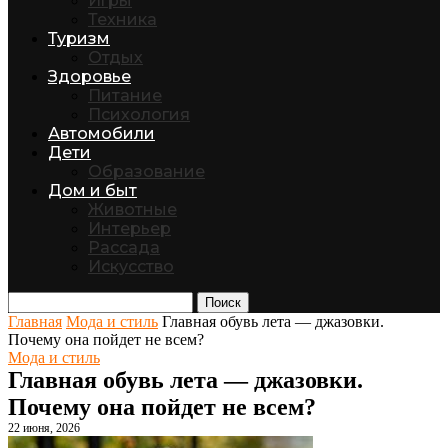
Игры
Техника
Туризм
Отдых
Здоровье
Питание
Психология
Автомобили
Дети
Образование
Дом и быт
Животные
Интерьер
Рассада
Искусство
Поиск
Главная
Мода и стиль
Главная обувь лета — джазовки.
Почему она пойдет не всем?
Мода и стиль
Главная обувь лета — джазовки.
Почему она пойдет не всем?
22 июня, 2026