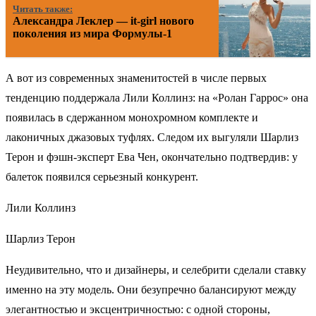
Читать также:
Александра Леклер — it-girl нового
поколения из мира Формулы-1
А вот из современных знаменитостей в числе первых
тенденцию поддержала Лили Коллинз: на «Ролан Гаррос» она
появилась в сдержанном монохромном комплекте и
лаконичных джазовых туфлях. Следом их выгуляли Шарлиз
Терон и фэшн-эксперт Ева Чен, окончательно подтвердив: у
балеток появился серьезный конкурент.
Лили Коллинз
Шарлиз Терон
Неудивительно, что и дизайнеры, и селебрити сделали ставку
именно на эту модель. Они безупречно балансируют между
элегантностью и эксцентричностью: с одной стороны,