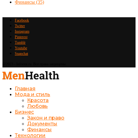
Финансы
(35)
Facebook
Twitter
Instagram
Pinterest
Tumblr
Youtube
Snapchat
@2023 - Informi.ru. Все права защищены.
Главная
Мода и стиль
Красота
Любовь
Бизнес
Закон и право
Документы
Финансы
Технологии