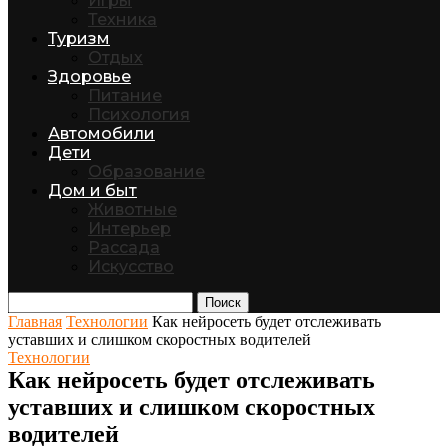
Игры
Техника
Туризм
Отдых
Здоровье
Питание
Психология
Автомобили
Дети
Образование
Дом и быт
Животные
Интерьер
Рассада
Искусство
Поиск
Главная
Технологии
Как нейросеть будет отслеживать
уставших и слишком скоростных водителей
Технологии
Как нейросеть будет отслеживать
уставших и слишком скоростных
водителей