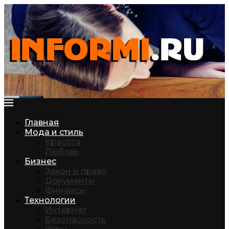
Главная
Мода и стиль
Красота
Любовь
Бизнес
Закон и право
Документы
Финансы
Технологии
Интернет
Безопасность