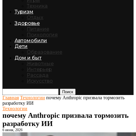
Игры
Техника
Туризм
Отдых
Здоровье
Питание
Психология
Автомобили
Дети
Образование
Дом и быт
Животные
Интерьер
Рассада
Искусство
Поиск
Главная
Технологии
почему Anthropic призвала тормозить
разработку ИИ
Технологии
почему Anthropic призвала тормозить
разработку ИИ
6 июня, 2026