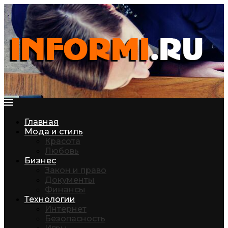
Главная
Мода и стиль
Красота
Любовь
Бизнес
Закон и право
Документы
Финансы
Технологии
Интернет
Безопасность