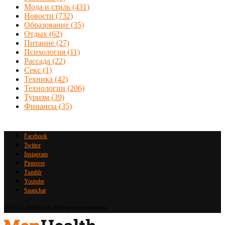
Мода и стиль
(431)
Новости
(732)
Образование
(35)
Отдых
(62)
Питание
(27)
Психология
(11)
Рассада
(22)
Секс
(1)
Техника
(42)
Технологии
(206)
Туризм
(39)
Финансы
(35)
Facebook
Twitter
Instagram
Pinterest
Tumblr
Youtube
Snapchat
@2023 - Informi.ru. Все права защищены.