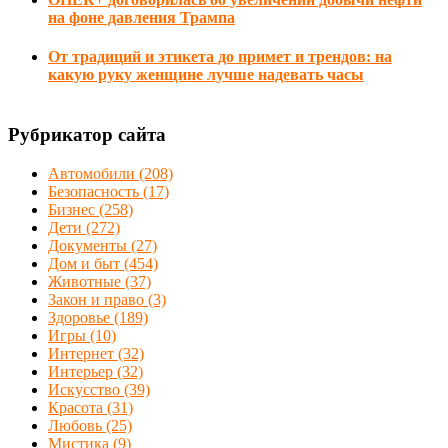
на фоне давления Трампа
От традиций и этикета до примет и трендов: на
какую руку женщине лучше надевать часы
Рубрикатор сайта
Автомобили
(208)
Безопасность
(17)
Бизнес
(258)
Дети
(272)
Документы
(27)
Дом и быт
(454)
Животные
(37)
Закон и право
(3)
Здоровье
(189)
Игры
(10)
Интернет
(32)
Интерьер
(32)
Искусство
(39)
Красота
(31)
Любовь
(25)
Мистика
(9)