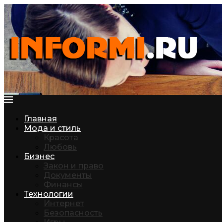
Главная
Мода и стиль
Красота
Любовь
Бизнес
Закон и право
Документы
Финансы
Технологии
Интернет
Безопасность