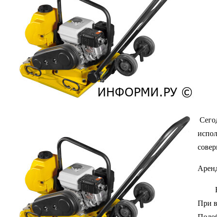
Сегод
испол
совер
Аренд
Вообщ
При в
Подоб