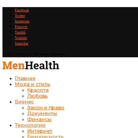
Facebook
Twitter
Instagram
Pinterest
Tumblr
Youtube
Snapchat
@2023 - Informi.ru. Все права защищены.
Главная
Мода и стиль
Красота
Любовь
Бизнес
Закон и право
Документы
Финансы
Технологии
Интернет
Безопасность