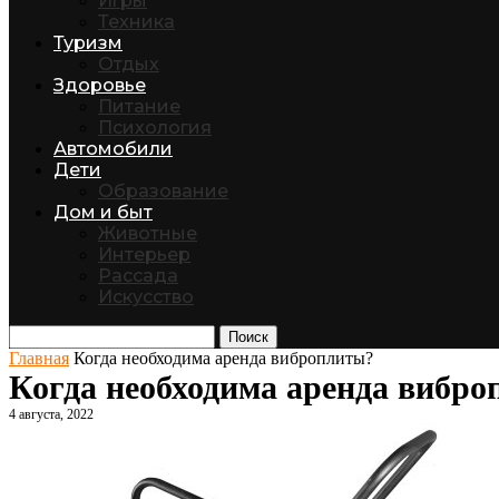
Игры
Техника
Туризм
Отдых
Здоровье
Питание
Психология
Автомобили
Дети
Образование
Дом и быт
Животные
Интерьер
Рассада
Искусство
Поиск
Главная
Когда необходима аренда виброплиты?
Когда необходима аренда вибр
4 августа, 2022