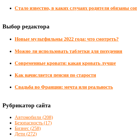
Стало известно, в каких случаях родители обязаны со
Выбор редактора
Новые мультфильмы 2022 года: что смотреть?
Можно ли использовать таблетки для похудения
Современные кровати: какая кровать лучше
Как начисляется пенсия по старости
Свадьба во Франции: мечта или реальность
Рубрикатор сайта
Автомобили
(208)
Безопасность
(17)
Бизнес
(258)
Дети
(272)