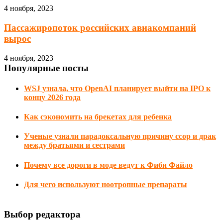
4 ноября, 2023
Пассажиропоток российских авиакомпаний
вырос
4 ноября, 2023
Популярные посты
WSJ узнала, что OpenAI планирует выйти на IPO к
концу 2026 года
Как сэкономить на брекетах для ребенка
Ученые узнали парадоксальную причину ссор и драк
между братьями и сестрами
Почему все дороги в моде ведут к Фиби Файло
Для чего используют ноотропные препараты
Выбор редактора