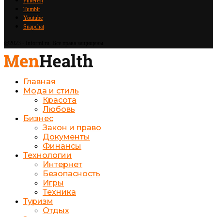
Pinterest
Tumblr
Youtube
Snapchat
@2023 - Informi.ru. Все права защищены.
Главная
Мода и стиль
Красота
Любовь
Бизнес
Закон и право
Документы
Финансы
Технологии
Интернет
Безопасность
Игры
Техника
Туризм
Отдых