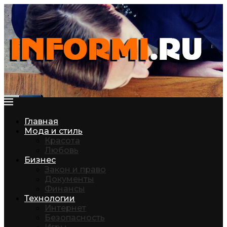
Главная
Мода и стиль
Красота
Любовь
Бизнес
Закон и право
Документы
Финансы
Технологии
Интернет
Безопасность