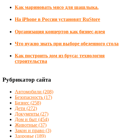
Как мариновать мясо для шашлыка.
На iPhone в России установят RuStore
Организация концертов как бизнес-идея
Что нужно знать при выборе обеденного стола
Как построить дом из бруса: технология
строительства
Рубрикатор сайта
Автомобили
(208)
Безопасность
(17)
Бизнес
(258)
Дети
(272)
Документы
(27)
Дом и быт
(454)
Животные
(37)
Закон и право
(3)
Здоровье
(189)