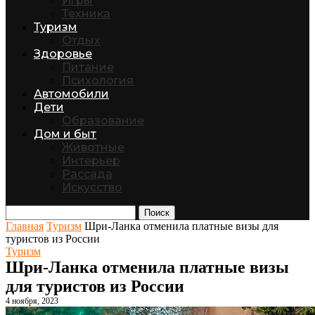
Игры
Техника
Туризм
Отдых
Здоровье
Питание
Психология
Автомобили
Дети
Образование
Дом и быт
Животные
Интерьер
Рассада
Искусство
Поиск
Главная
Туризм
Шри-Ланка отменила платные визы для
туристов из России
Туризм
Шри-Ланка отменила платные визы
для туристов из России
4 ноября, 2023