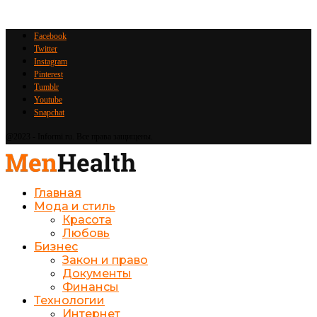
Facebook
Twitter
Instagram
Pinterest
Tumblr
Youtube
Snapchat
@2023 - Informi.ru. Все права защищены.
Главная
Мода и стиль
Красота
Любовь
Бизнес
Закон и право
Документы
Финансы
Технологии
Интернет