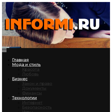
Главная
Мода и стиль
Красота
Любовь
Бизнес
Закон и право
Документы
Финансы
Технологии
Интернет
Безопасность