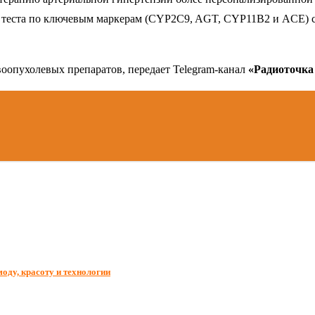
о теста по ключевым маркерам (CYP2C9, AGT, CYP11B2 и ACE) 
воопухолевых препаратов, передает Telegram-канал
«Радиоточк
оду, красоту и технологии