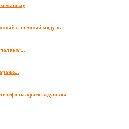
 меланому
ронный коленный модуль
 полным...
роже...
ет телефоны-«раскладушки»