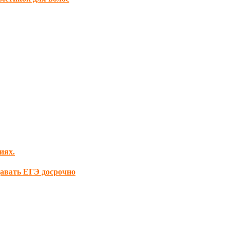
иях.
давать ЕГЭ досрочно