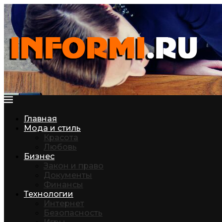
Главная
Мода и стиль
Красота
Любовь
Бизнес
Закон и право
Документы
Финансы
Технологии
Интернет
Безопасность