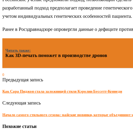
разработанный подход предполагает проведение генетическог
учетом индивидуальных генетических особенностей пациента.
Ранее в Росздравнадзоре опровергли данные о дефиците проти
Читать также:
Как 3D-печать поможет в производстве дронов
0
Предыдущая запись
Как Сара Пиджон стала заложницей стиля Кэролин Бессетт-Кеннеди
Следующая запись
Начало самого стильного сезона: майские новинки, которые объединяют м
Похожие статьи