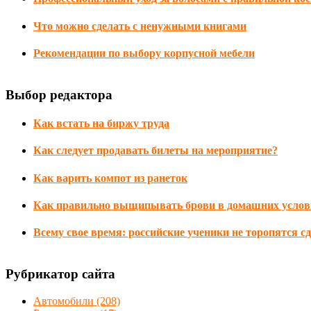
Что можно сделать с ненужными книгами
Рекомендации по выбору корпусной мебели
Выбор редактора
Как встать на биржу труда
Как следует продавать билеты на мероприятие?
Как варить компот из ранеток
Как правильно выщипывать брови в домашних услов
Всему свое время: российские ученики не торопятся с
Рубрикатор сайта
Автомобили
(208)