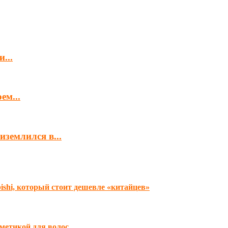
...
ем...
землился в...
shi, который стоит дешевле «китайцев»
метикой для волос