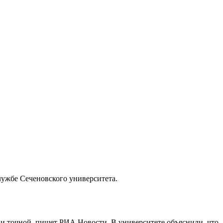
лужбе Сеченовского университета.
и точной, пишет РИА Новости. В университете объяснили, что