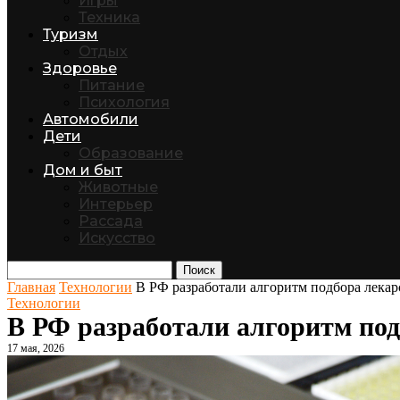
Игры
Техника
Туризм
Отдых
Здоровье
Питание
Психология
Автомобили
Дети
Образование
Дом и быт
Животные
Интерьер
Рассада
Искусство
Поиск
Главная
Технологии
В РФ разработали алгоритм подбора лека
Технологии
В РФ разработали алгоритм под
17 мая, 2026