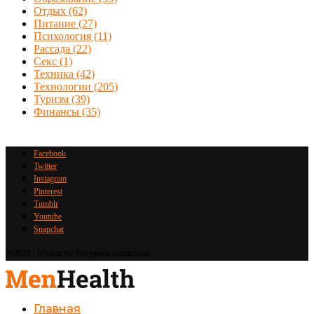
Отдых
(62)
Питание
(27)
Психология
(11)
Рассада
(22)
Секс
(1)
Техника
(42)
Технологии
(205)
Туризм
(39)
Финансы
(35)
Facebook
Twitter
Instagram
Pinterest
Tumblr
Youtube
Snapchat
@2023 - Informi.ru. Все права защищены.
Главная