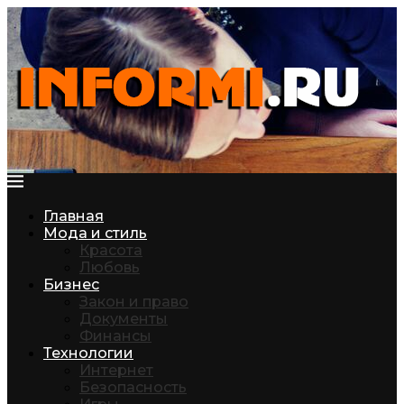
Главная
Мода и стиль
Красота
Любовь
Бизнес
Закон и право
Документы
Финансы
Технологии
Интернет
Безопасность