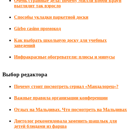
Очень странные дела: почему Милли Бобби Браун
выглядит так взросло
Способы укладки паркетной доски
Gizbo casino промокод
Как выбрать школьную доску для учебных
заведений
Инфракрасные обогреватели: плюсы и минусы
Выбор редактора
Почему стоит посмотреть сериал «Мандалорец»?
Важные правила организации конференции
Отдых на Мальдивах. Что посмотреть на Мальдивах
Диетолог рекомендовала заменить шашлык для
детей блюдами из фарша