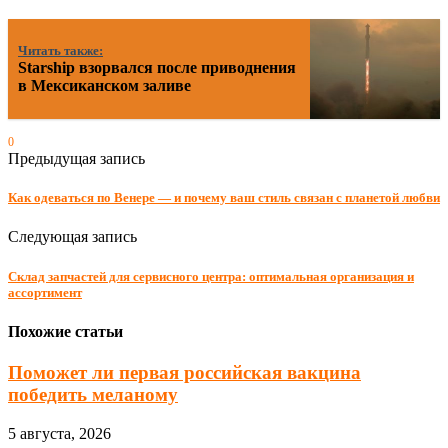
Читать также:
Starship взорвался после приводнения
в Мексиканском заливе
0
Предыдущая запись
Как одеваться по Венере — и почему ваш стиль связан с планетой любви
Следующая запись
Склад запчастей для сервисного центра: оптимальная организация и
ассортимент
Похожие статьи
Поможет ли первая российская вакцина
победить меланому
5 августа, 2026