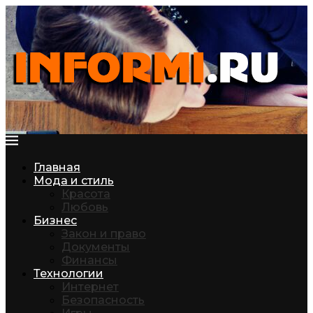
Главная
Мода и стиль
Красота
Любовь
Бизнес
Закон и право
Документы
Финансы
Технологии
Интернет
Безопасность