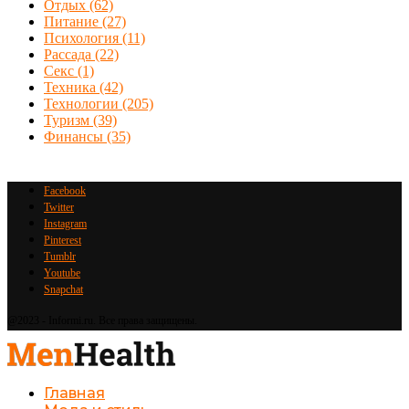
Отдых
(62)
Питание
(27)
Психология
(11)
Рассада
(22)
Секс
(1)
Техника
(42)
Технологии
(205)
Туризм
(39)
Финансы
(35)
Facebook
Twitter
Instagram
Pinterest
Tumblr
Youtube
Snapchat
@2023 - Informi.ru. Все права защищены.
Главная