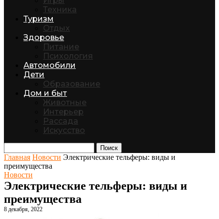
Игры
Техника
Туризм
Отдых
Здоровье
Питание
Психология
Автомобили
Дети
Образование
Дом и быт
Животные
Интерьер
Рассада
Искусство
Поиск
Главная
Новости
Электрические тельферы: виды и
преимущества
Новости
Электрические тельферы: виды и
преимущества
8 декабря, 2022