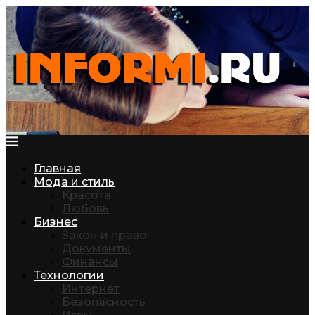
Главная
Мода и стиль
Красота
Любовь
Бизнес
Закон и право
Документы
Финансы
Технологии
Интернет
Безопасность