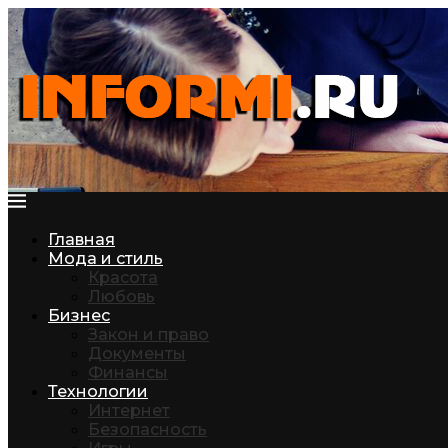
Главная
Мода и стиль
Красота
Любовь
Бизнес
Закон и право
Документы
Финансы
Технологии
Интернет
Безопасность