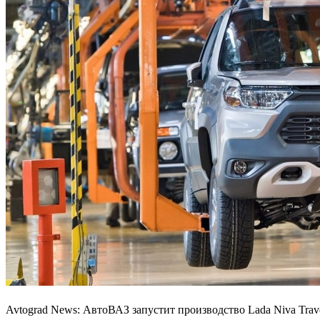
Avtograd News: АвтоВАЗ запустит производство Lada Niva Trave