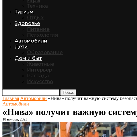
Игры
Техника
Туризм
Отдых
Здоровье
Питание
Психология
Автомобили
Дети
Образование
Дом и быт
Животные
Интерьер
Рассада
Искусство
Поиск
Главная
Автомобили
«Нива» получит важную систему безопасн
Автомобили
«Нива» получит важную систему
18 ноября, 2023