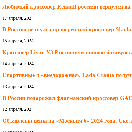
Любимый кроссовер Renault россиян вернулся на 
17 апреля, 2024
В Россию вернулся проверенный кроссовер Skoda
15 апреля, 2024
Кроссовер Livan X3 Pro получил новую базовую 
14 апреля, 2024
Спортивные и «внедорожная» Lada Granta получ
13 апреля, 2024
В России подорожал флагманский кроссовер GAC.
12 апреля, 2024
Объявлены цены на «Москвич 6» 2024 года. Сколь