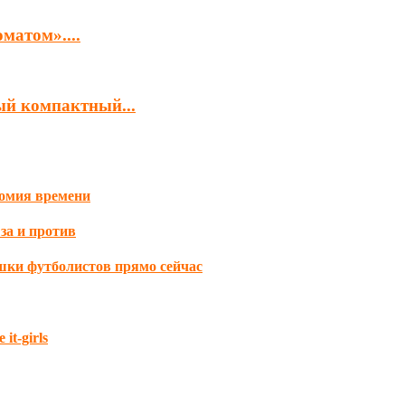
матом»....
й компактный...
номия времени
 за и против
шки футболистов прямо сейчас
it-girls