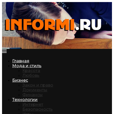
Главная
Мода и стиль
Красота
Любовь
Бизнес
Закон и право
Документы
Финансы
Технологии
Интернет
Безопасность