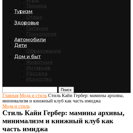
Игры
Техника
Туризм
Отдых
Здоровье
Питание
Психология
Автомобили
Дети
Образование
Дом и быт
Животные
Интерьер
Рассада
Искусство
Поиск
Главная
Мода и стиль
Стиль Кайи Гербер: мамины архивы,
минимализм и книжный клуб как часть имиджа
Мода и стиль
Стиль Кайи Гербер: мамины архивы,
минимализм и книжный клуб как
часть имиджа