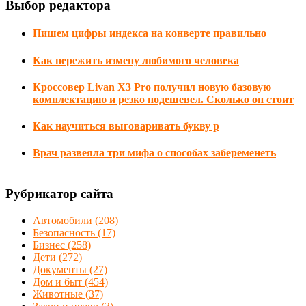
Выбор редактора
Пишем цифры индекса на конверте правильно
Как пережить измену любимого человека
Кроссовер Livan X3 Pro получил новую базовую
комплектацию и резко подешевел. Сколько он стоит
Как научиться выговаривать букву р
Врач развеяла три мифа о способах забеременеть
Рубрикатор сайта
Автомобили
(208)
Безопасность
(17)
Бизнес
(258)
Дети
(272)
Документы
(27)
Дом и быт
(454)
Животные
(37)