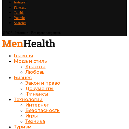
Instagram
Pinterest
Tumblr
Youtube
Snapchat
@2023 - Informi.ru. Все права защищены.
Главная
Мода и стиль
Красота
Любовь
Бизнес
Закон и право
Документы
Финансы
Технологии
Интернет
Безопасность
Игры
Техника
Туризм