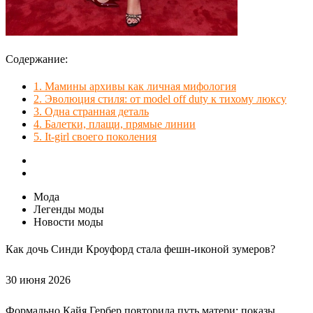
Содержание:
1.
Мамины архивы как личная мифология
2.
Эволюция стиля: от model off duty к тихому люксу
3.
Одна странная деталь
4.
Балетки, плащи, прямые линии
5.
It-girl своего поколения
Мода
Легенды моды
Новости моды
Как дочь Синди Кроуфорд стала фешн-иконой зумеров?
30 июня 2026
Формально Кайя Гербер повторила путь матери: показы