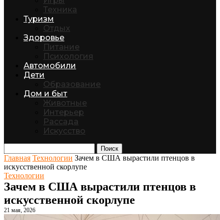
Игры
Техника
Туризм
Отдых
Здоровье
Питание
Психология
Автомобили
Дети
Образование
Дом и быт
Животные
Интерьер
Рассада
Искусство
Поиск
Главная
Технологии
Зачем в США вырастили птенцов в
искусственной скорлупе
Технологии
Зачем в США вырастили птенцов в
искусственной скорлупе
21 мая, 2026