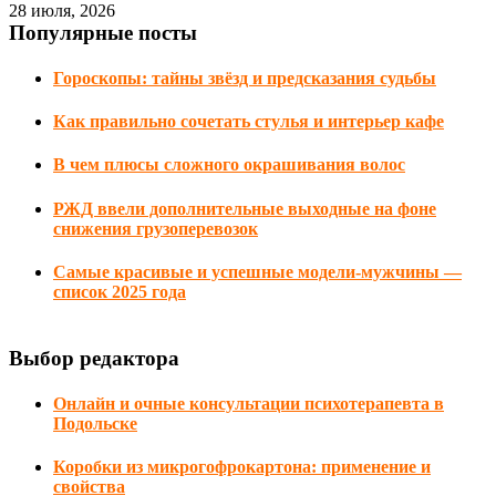
28 июля, 2026
Популярные посты
Гороскопы: тайны звёзд и предсказания судьбы
Как правильно сочетать стулья и интерьер кафе
В чем плюсы сложного окрашивания волос
РЖД ввели дополнительные выходные на фоне
снижения грузоперевозок
Самые красивые и успешные модели-мужчины —
список 2025 года
Выбор редактора
Онлайн и очные консультации психотерапевта в
Подольске
Коробки из микрогофрокартона: применение и
свойства