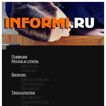
Главная
Мода и стиль
Красота
Любовь
Бизнес
Закон и право
Документы
Финансы
Технологии
Интернет
Безопасность