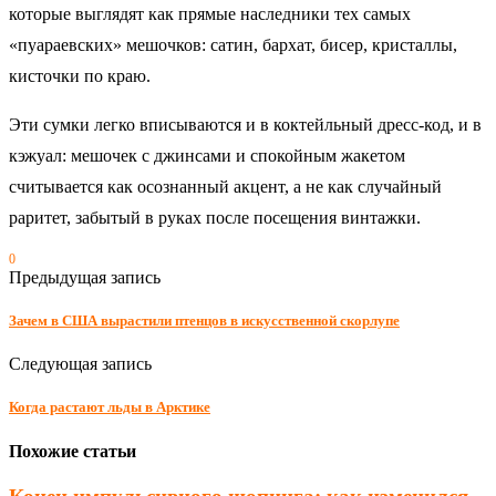
которые выглядят как прямые наследники тех самых
«пуараевских» мешочков: сатин, бархат, бисер, кристаллы,
кисточки по краю.
Эти сумки легко вписываются и в коктейльный дресс‑код, и в
кэжуал: мешочек с джинсами и спокойным жакетом
считывается как осознанный акцент, а не как случайный
раритет, забытый в руках после посещения винтажки.
0
Предыдущая запись
Зачем в США вырастили птенцов в искусственной скорлупе
Следующая запись
Когда растают льды в Арктике
Похожие статьи