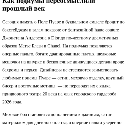
Как подиумы переосмыслили
прошлый век
Сегодня память о Поле Пуаре в буквальном смысле бродит по
бэкстейджам и залам показов: от фантазийной haute couture
Джонатана Андерсона в Dior до по‑честному драматичных
образов Матье Блази в Chanel. На подиумах появляются
оперные пальто, богато драпированные платья, шелковые
мешочки на шнурке и бесконечные движущиеся детали вроде
бахромы и перьев. Дизайнеры не стесняются заимствовать
любимые приемы Пуаре — сатин, меховую отделку, крупный
бисер и восточные мотивы, — но переводят их с языка
придворного театра 20 века на язык городского гардероба
2026 года.
Меховое боа становится дополнением к джинсам, сатин —
материалом для дневного платья, а оперное пальто уверенно