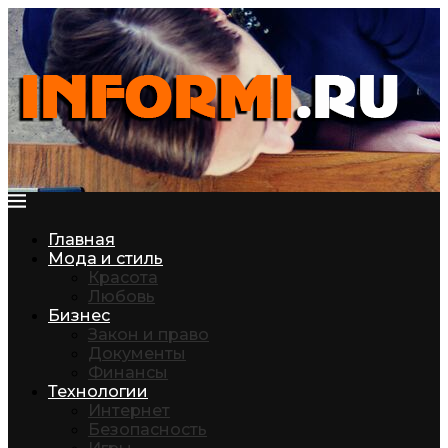
Главная
Мода и стиль
Красота
Любовь
Бизнес
Закон и право
Документы
Финансы
Технологии
Интернет
Безопасность