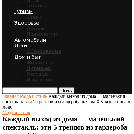
Игры
Техника
Туризм
Отдых
Здоровье
Питание
Психология
Автомобили
Дети
Образование
Дом и быт
Животные
Интерьер
Рассада
Искусство
Поиск
Главная
Мода и стиль
Каждый выход из дома — маленький
спектакль: эти 5 трендов из гардероба начала XX века снова в
моде
Мода и стиль
Каждый выход из дома — маленький
спектакль: эти 5 трендов из гардероба