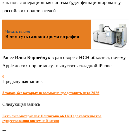
как новая операционная система будет функционировать у
российских пользователей.
Читать также:
В чем суть газовой хроматографии
Ранее
Илья Корнейчук
в разговоре с
НСН
объяснял, почему
Apple до сих пор не могут выпустить складной iPhone.
0
Предыдущая запись
5 топов, без которых невозможно представить лето 2026
Следующая запись
Есть ли в материалах Пентагона об НЛО доказательства
существования внеземной жизни