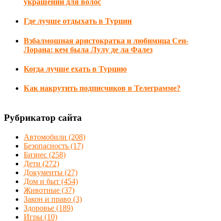
украшений для волос
Где лучше отдыхать в Турции
Взбалмошная аристократка и любимица Сен-
Лорана: кем была Лулу де ла Фалез
Когда лучше ехать в Турцию
Как накрутить подписчиков в Телеграмме?
Рубрикатор сайта
Автомобили
(208)
Безопасность
(17)
Бизнес
(258)
Дети
(272)
Документы
(27)
Дом и быт
(454)
Животные
(37)
Закон и право
(3)
Здоровье
(189)
Игры
(10)