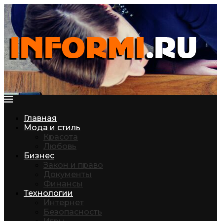
Главная
Мода и стиль
Красота
Любовь
Бизнес
Закон и право
Документы
Финансы
Технологии
Интернет
Безопасность