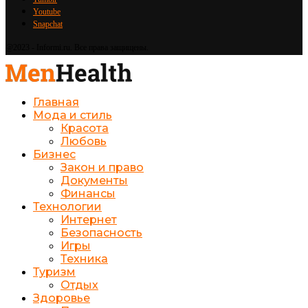
Youtube
Snapchat
@2023 - Informi.ru. Все права защищены.
Главная
Мода и стиль
Красота
Любовь
Бизнес
Закон и право
Документы
Финансы
Технологии
Интернет
Безопасность
Игры
Техника
Туризм
Отдых
Здоровье