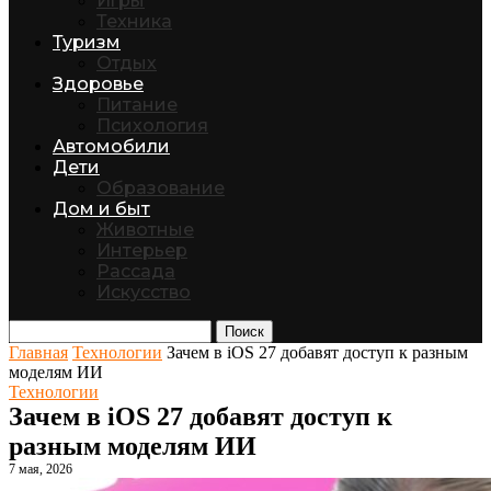
Игры
Техника
Туризм
Отдых
Здоровье
Питание
Психология
Автомобили
Дети
Образование
Дом и быт
Животные
Интерьер
Рассада
Искусство
Поиск
Главная
Технологии
Зачем в iOS 27 добавят доступ к разным
моделям ИИ
Технологии
Зачем в iOS 27 добавят доступ к
разным моделям ИИ
7 мая, 2026