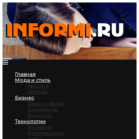
Главная
Мода и стиль
Красота
Любовь
Бизнес
Закон и право
Документы
Финансы
Технологии
Интернет
Безопасность