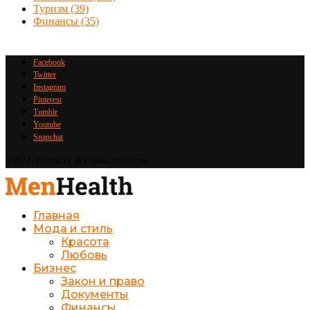
Туризм
(39)
Финансы
(35)
Facebook
Twitter
Instagram
Pinterest
Tumblr
Youtube
Snapchat
@2023 - Informi.ru. Все права защищены.
Главная
Мода и стиль
Красота
Любовь
Бизнес
Закон и право
Документы
Финансы