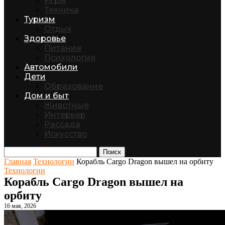
Игры
Техника
Туризм
Отдых
Здоровье
Питание
Психология
Автомобили
Дети
Образование
Дом и быт
Животные
Интерьер
Рассада
Искусство
Поиск
Главная
Технологии
Корабль Cargo Dragon вышел на орбиту
Технологии
Корабль Cargo Dragon вышел на
орбиту
16 мая, 2026