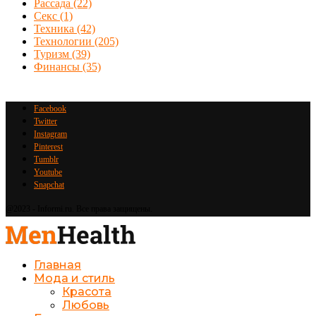
Рассада
(22)
Секс
(1)
Техника
(42)
Технологии
(205)
Туризм
(39)
Финансы
(35)
Facebook
Twitter
Instagram
Pinterest
Tumblr
Youtube
Snapchat
@2023 - Informi.ru. Все права защищены.
Главная
Мода и стиль
Красота
Любовь