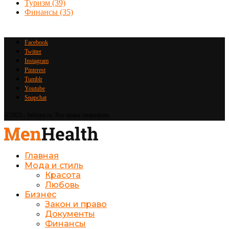
Туризм
(39)
Финансы
(35)
Facebook
Twitter
Instagram
Pinterest
Tumblr
Youtube
Snapchat
@2023 - Informi.ru. Все права защищены.
Главная
Мода и стиль
Красота
Любовь
Бизнес
Закон и право
Документы
Финансы