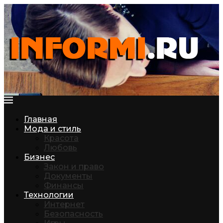
Главная
Мода и стиль
Красота
Любовь
Бизнес
Закон и право
Документы
Финансы
Технологии
Интернет
Безопасность