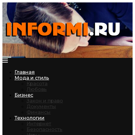
Главная
Мода и стиль
Красота
Любовь
Бизнес
Закон и право
Документы
Финансы
Технологии
Интернет
Безопасность