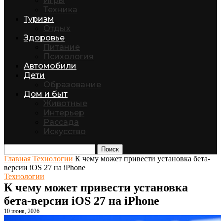
Игры
Техника
Туризм
Отдых
Здоровье
Питание
Психология
Автомобили
Дети
Образование
Дом и быт
Животные
Интерьер
Рассада
Искусство
Поиск
Главная
Технологии
К чему может привести установка бета-
версии iOS 27 на iPhone
Технологии
К чему может привести установка
бета-версии iOS 27 на iPhone
10 июня, 2026