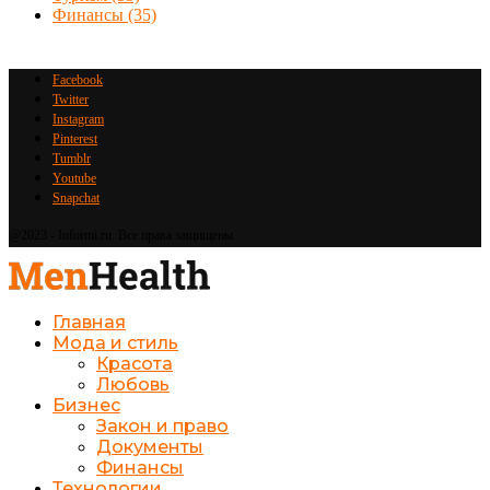
Финансы
(35)
Facebook
Twitter
Instagram
Pinterest
Tumblr
Youtube
Snapchat
@2023 - Informi.ru. Все права защищены.
Главная
Мода и стиль
Красота
Любовь
Бизнес
Закон и право
Документы
Финансы
Технологии