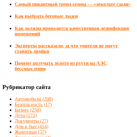
Самый пикантный тренд сезона — «декольте сзади»
Как выбрать беговые лыжи
Как должна проводится качественная дезинфекция
помещений
Эксперты рассказали, за что учителя не могут
ставить двойки
Почему получать золото из ртути на АЭС
бессмысленно
Рубрикатор сайта
Автомобили
(208)
Безопасность
(17)
Бизнес
(258)
Дети
(272)
Документы
(27)
Дом и быт
(454)
Животные
(37)