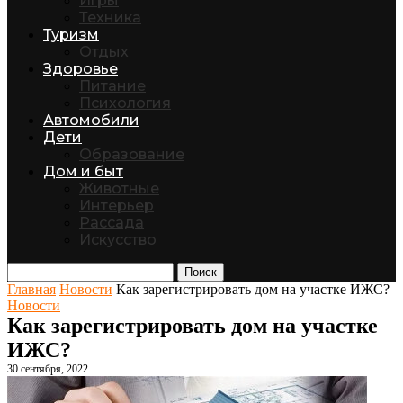
Игры
Техника
Туризм
Отдых
Здоровье
Питание
Психология
Автомобили
Дети
Образование
Дом и быт
Животные
Интерьер
Рассада
Искусство
Поиск
Главная
Новости
Как зарегистрировать дом на участке ИЖС?
Новости
Как зарегистрировать дом на участке
ИЖС?
30 сентября, 2022