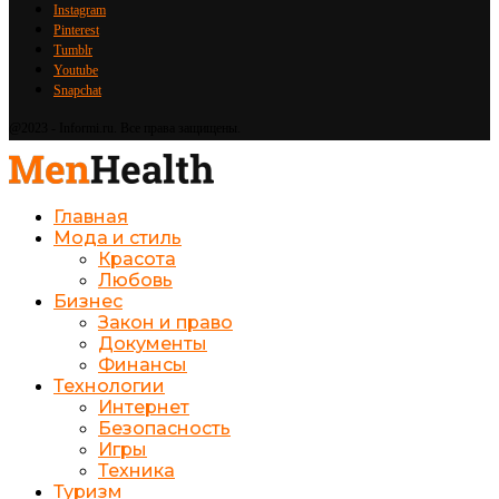
Instagram
Pinterest
Tumblr
Youtube
Snapchat
@2023 - Informi.ru. Все права защищены.
Главная
Мода и стиль
Красота
Любовь
Бизнес
Закон и право
Документы
Финансы
Технологии
Интернет
Безопасность
Игры
Техника
Туризм