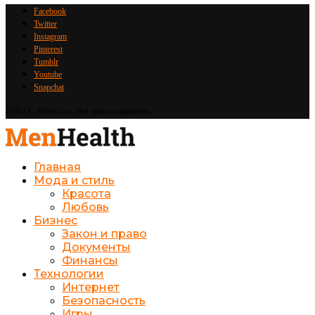
Facebook
Twitter
Instagram
Pinterest
Tumblr
Youtube
Snapchat
@2023 - Informi.ru. Все права защищены.
Главная
Мода и стиль
Красота
Любовь
Бизнес
Закон и право
Документы
Финансы
Технологии
Интернет
Безопасность
Игры