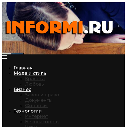
Главная
Мода и стиль
Красота
Любовь
Бизнес
Закон и право
Документы
Финансы
Технологии
Интернет
Безопасность