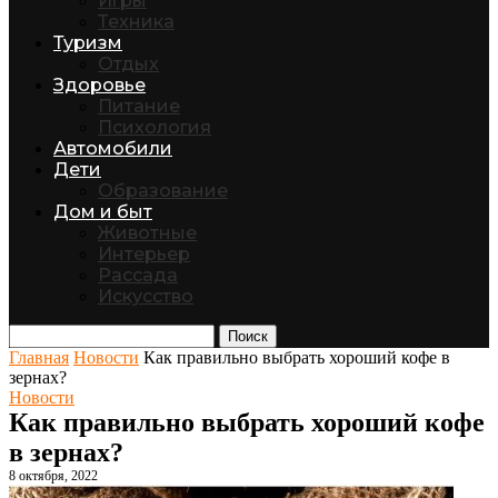
Игры
Техника
Туризм
Отдых
Здоровье
Питание
Психология
Автомобили
Дети
Образование
Дом и быт
Животные
Интерьер
Рассада
Искусство
Поиск
Главная
Новости
Как правильно выбрать хороший кофе в
зернах?
Новости
Как правильно выбрать хороший кофе
в зернах?
8 октября, 2022