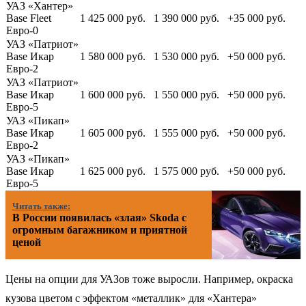
УАЗ «Хантер»
Base Fleet
1 425 000 руб.
1 390 000 руб.
+35 000 руб.
Евро-0
УАЗ «Патриот»
Base Икар
1 580 000 руб.
1 530 000 руб.
+50 000 руб.
Евро-2
УАЗ «Патриот»
Base Икар
1 600 000 руб.
1 550 000 руб.
+50 000 руб.
Евро-5
УАЗ «Пикап»
Base Икар
1 605 000 руб.
1 555 000 руб.
+50 000 руб.
Евро-2
УАЗ «Пикап»
Base Икар
1 625 000 руб.
1 575 000 руб.
+50 000 руб.
Евро-5
Читать также:
В России появилась «злая» Skoda с
огромным багажником и приятной
ценой
Цены на опции для УАЗов тоже выросли. Например, окраска
кузова цветом с эффектом «металлик» для «Хантера»