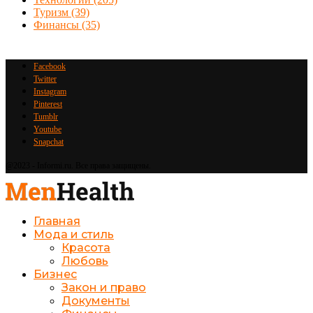
Туризм
(39)
Финансы
(35)
Facebook
Twitter
Instagram
Pinterest
Tumblr
Youtube
Snapchat
@2023 - Informi.ru. Все права защищены.
Главная
Мода и стиль
Красота
Любовь
Бизнес
Закон и право
Документы