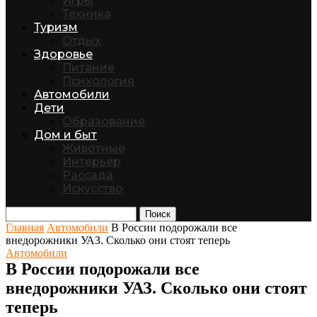
Игры
Техника
Туризм
Отдых
Здоровье
Питание
Психология
Автомобили
Дети
Образование
Дом и быт
Животные
Интерьер
Рассада
Искусство
Поиск
Главная
Автомобили
В России подорожали все
внедорожники УАЗ. Сколько они стоят теперь
Автомобили
В России подорожали все
внедорожники УАЗ. Сколько они стоят
теперь