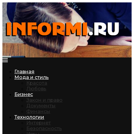
Главная
Мода и стиль
Красота
Любовь
Бизнес
Закон и право
Документы
Финансы
Технологии
Интернет
Безопасность