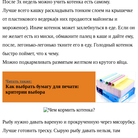
После 3х недель можно учить котенка есть самому.
Лучше всего кашку раскладывать тонким слоем на крышечке
от пластикового ведерка(в них продаются майонезы и
мороженое). Иначе котенок может захлебнуться в еде. Если он
не желает есть из миски, обмакните палец в каше и дайте ему,
после, легонько-легонько ткните его в еду. Голодный котенок
быстро поймет, что к чему.
Можно подкармливать размятым желтком из крутого яйца.
Читать также:
Как выбрать бумагу для печати:
критерии выбора
Рыбу нужно давать вареную и прокрученную через мясорубку.
Лучше готовить треску. Сырую рыбу давать нельзя, там