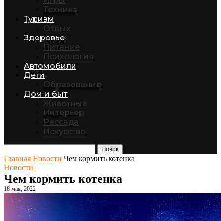
Игры
Техника
Туризм
Отдых
Здоровье
Питание
Психология
Автомобили
Дети
Образование
Дом и быт
Животные
Интерьер
Рассада
Искусство
Поиск
Главная
Новости
Чем кормить котенка
Новости
Чем кормить котенка
18 мая, 2022