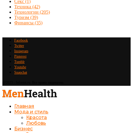
Секс
(1)
Техника
(42)
Технологии
(205)
Туризм
(39)
Финансы
(35)
Facebook
Twitter
Instagram
Pinterest
Tumblr
Youtube
Snapchat
@2023 - Informi.ru. Все права защищены.
Главная
Мода и стиль
Красота
Любовь
Бизнес