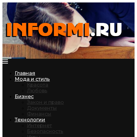
Главная
Мода и стиль
Красота
Любовь
Бизнес
Закон и право
Документы
Финансы
Технологии
Интернет
Безопасность