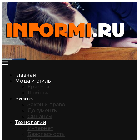
Главная
Мода и стиль
Красота
Любовь
Бизнес
Закон и право
Документы
Финансы
Технологии
Интернет
Безопасность