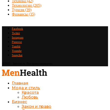
Техника
(42)
Технологии
(205)
Туризм
(39)
Финансы
(35)
Facebook
Twitter
Instagram
Pinterest
Tumblr
Youtube
Snapchat
@2023 - Informi.ru. Все права защищены.
Главная
Мода и стиль
Красота
Любовь
Бизнес
Закон и право