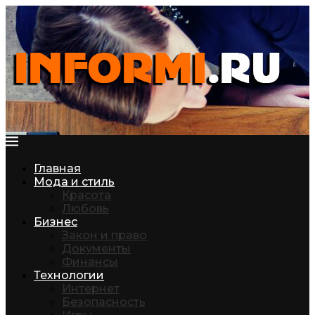
Главная
Мода и стиль
Красота
Любовь
Бизнес
Закон и право
Документы
Финансы
Технологии
Интернет
Безопасность