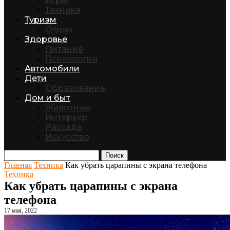
Игры
Техника
Туризм
Отдых
Здоровье
Питание
Психология
Автомобили
Дети
Образование
Дом и быт
Животные
Интерьер
Рассада
Искусство
Поиск
Главная
Техника
Как убрать царапины с экрана телефона
Техника
Как убрать царапины с экрана
телефона
17 мая, 2022