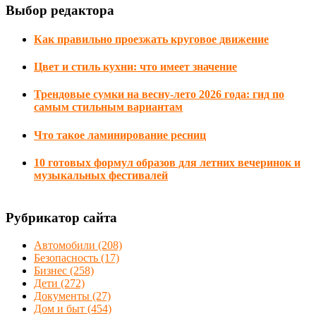
Выбор редактора
Как правильно проезжать круговое движение
Цвет и стиль кухни: что имеет значение
Трендовые сумки на весну-лето 2026 года: гид по
самым стильным вариантам
Что такое ламинирование ресниц
10 готовых формул образов для летних вечеринок и
музыкальных фестивалей
Рубрикатор сайта
Автомобили
(208)
Безопасность
(17)
Бизнес
(258)
Дети
(272)
Документы
(27)
Дом и быт
(454)