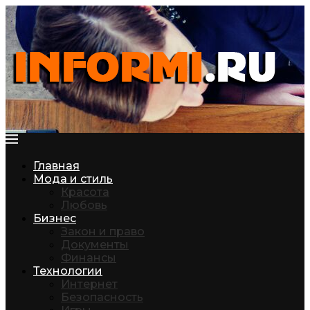
Главная
Мода и стиль
Красота
Любовь
Бизнес
Закон и право
Документы
Финансы
Технологии
Интернет
Безопасность