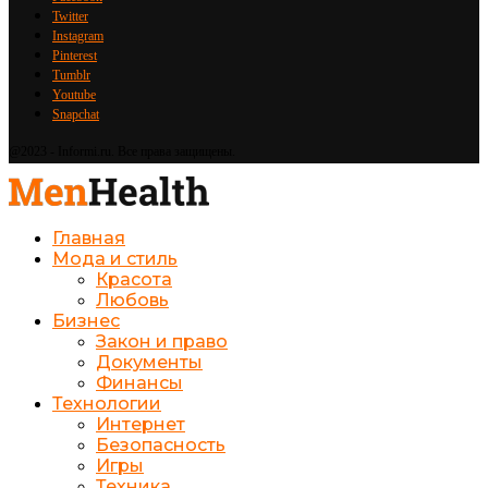
Twitter
Instagram
Pinterest
Tumblr
Youtube
Snapchat
@2023 - Informi.ru. Все права защищены.
Главная
Мода и стиль
Красота
Любовь
Бизнес
Закон и право
Документы
Финансы
Технологии
Интернет
Безопасность
Игры
Техника