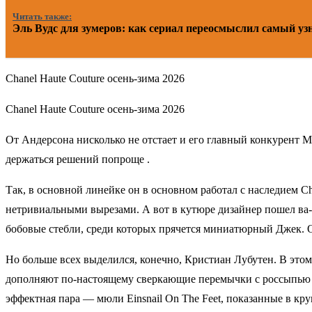
Читать также:
Эль Вудс для зумеров: как сериал переосмыслил самый у
Chanel Haute Couture осень-зима 2026
Chanel Haute Couture осень-зима 2026
От Андерсона нисколько не отстает и его главный конкурент М
держаться решений попроще .
Так, в основной линейке он в основном работал с наследием 
нетривиальными вырезами. А вот в кутюре дизайнер пошел ва-б
бобовые стебли, среди которых прячется миниатюрный Джек. 
Но больше всех выделился, конечно, Кристиан Лубутен. В этом
дополняют по-настоящему сверкающие перемычки с россыпью кр
эффектная пара — мюли Einsnail On The Feet, показанные в кр