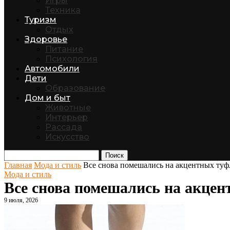
Игры
Техника
Туризм
Отдых
Здоровье
Питание
Психология
Автомобили
Дети
Образование
Дом и быт
Животные
Интерьер
Рассада
Искусство
Поиск
Главная
Мода и стиль
Все снова помешались на акцентных туф
Мода и стиль
Все снова помешались на акцен
9 июля, 2026