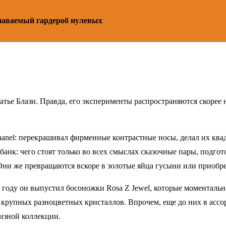
знаваемый гардероб нулевых
атье Блази. Правда, его эксперименты распространяются скорее 
Chanel: перекрашивал фирменные контрастные носы, делал их к
анк: чего стоят только во всех смыслах сказочные пары, подгот
Они же превращаются вскоре в золотые яйца гусыни или приоб
 году он выпустил босоножки Rosa Z Jewel, которые моментально
упных разноцветных кристаллов. Впрочем, еще до них в ассорти
уизной коллекции.