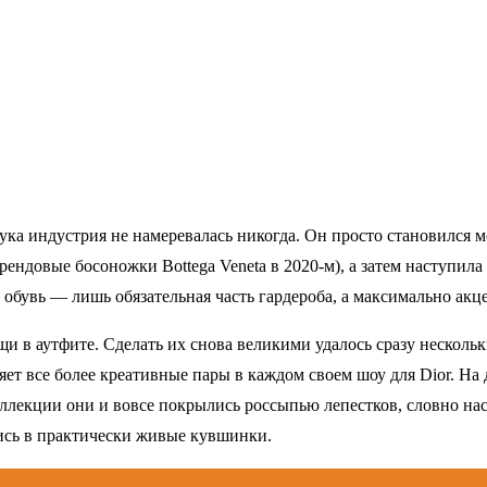
лука индустрия не намеревалась никогда. Он просто становился м
ндовые босоножки Bottega Veneta в 2020-м), а затем наступила
 обувь — лишь обязательная часть гардероба, а максимально акц
щи в аутфите. Сделать их снова великими удалось сразу несколь
ет все более креативные пары в каждом своем шоу для Dior. На
ллекции они и вовсе покрылись россыпью лепестков, словно нас
лись в практически живые кувшинки.