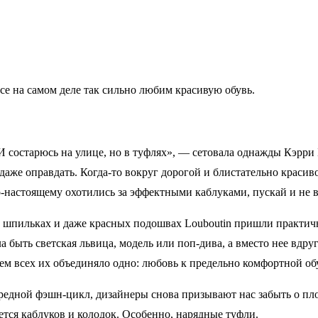
се на самом деле так сильно любим красивую обувь.
 состарюсь на улице, но в туфлях», — сетовала однажды Кэрри Б
аже оправдать. Когда-то вокруг дорогой и блистательно краси
о-настоящему охотились за эффектными каблуками, пускай и не 
а шпильках и даже красных подошвах Louboutin пришли практи
а быть светская львица, модель или поп-дива, а вместо нее вдру
м всех их объединяло одно: любовь к предельно комфортной обу
очередной фэшн-цикл, дизайнеры снова призывают нас забыть о 
тся каблуков и колодок. Особенно, нарядные туфли.