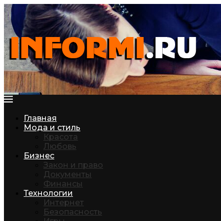
Главная
Мода и стиль
Красота
Любовь
Бизнес
Закон и право
Документы
Финансы
Технологии
Интернет
Безопасность