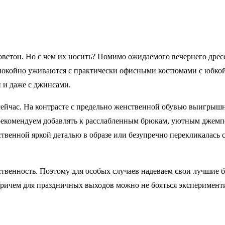
оветон. Но с чем их носить? Помимо ожидаемого вечернего дресс
спокойно уживаются с практически офисными костюмами с юбко
и даже с джинсами.
сейчас. На контрасте с предельно женственной обувью выигрыш
рекомендуем добавлять к расслабленным брюкам, уютным джемп
твенной яркой деталью в образе или безупречно перекликалась 
нственность. Поэтому для особых случаев надеваем свои лучшие 
ичем для праздничных выходов можно не бояться экспериментир