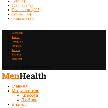
Секс
(1)
Техника
(42)
Технологии
(205)
Туризм
(39)
Финансы
(35)
Facebook
Twitter
Instagram
Pinterest
Tumblr
Youtube
Snapchat
@2023 - Informi.ru. Все права защищены.
Главная
Мода и стиль
Красота
Любовь
Бизнес