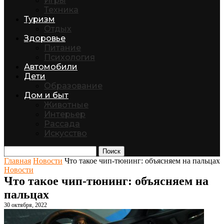
Игры
Техника
Туризм
Отдых
Здоровье
Питание
Психология
Автомобили
Дети
Образование
Дом и быт
Животные
Интерьер
Рассада
Искусство
Поиск
Главная
Новости
Что такое чип-тюнинг: объясняем на пальцах
Новости
Что такое чип-тюнинг: объясняем на
пальцах
30 октября, 2022