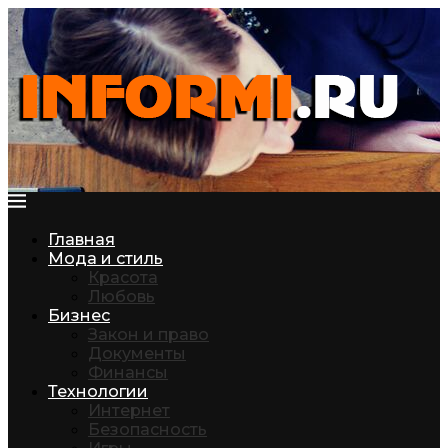
Главная
Мода и стиль
Красота
Любовь
Бизнес
Закон и право
Документы
Финансы
Технологии
Интернет
Безопасность