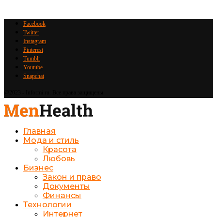
Facebook
Twitter
Instagram
Pinterest
Tumblr
Youtube
Snapchat
@2023 - Informi.ru. Все права защищены.
Главная
Мода и стиль
Красота
Любовь
Бизнес
Закон и право
Документы
Финансы
Технологии
Интернет