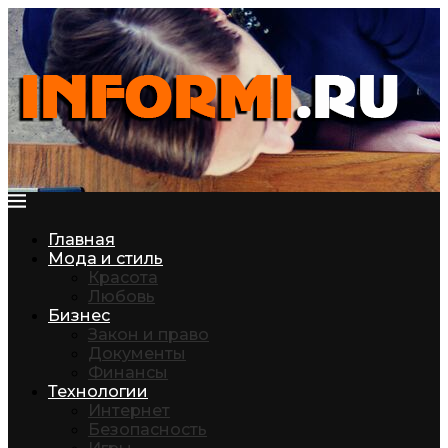
Главная
Мода и стиль
Красота
Любовь
Бизнес
Закон и право
Документы
Финансы
Технологии
Интернет
Безопасность