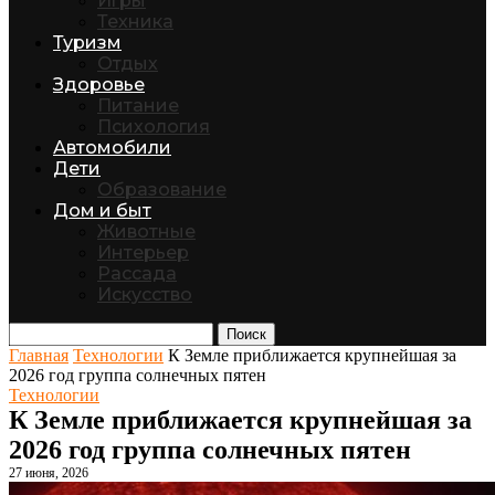
Игры
Техника
Туризм
Отдых
Здоровье
Питание
Психология
Автомобили
Дети
Образование
Дом и быт
Животные
Интерьер
Рассада
Искусство
Поиск
Главная
Технологии
К Земле приближается крупнейшая за
2026 год группа солнечных пятен
Технологии
К Земле приближается крупнейшая за
2026 год группа солнечных пятен
27 июня, 2026