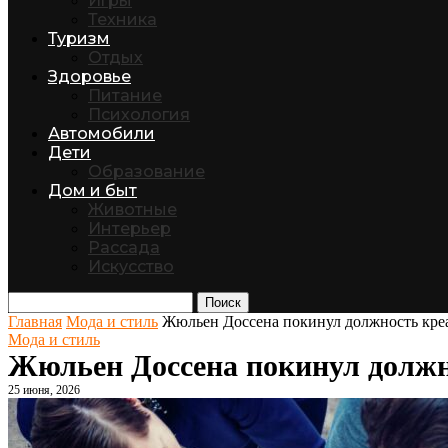
Игры
Техника
Туризм
Отдых
Здоровье
Питание
Психология
Автомобили
Дети
Образование
Дом и быт
Животные
Интерьер
Рассада
Искусство
Поиск
Главная
Мода и стиль
Жюльен Доссена покинул должность креа
Мода и стиль
Жюльен Доссена покинул должно
25 июня, 2026