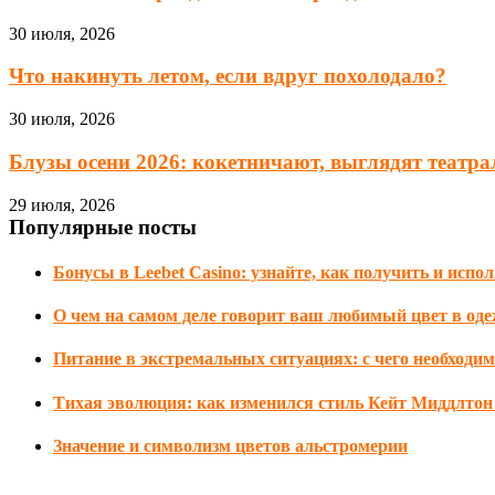
30 июля, 2026
Что накинуть летом, если вдруг похолодало?
30 июля, 2026
Блузы осени 2026: кокетничают, выглядят театрал
29 июля, 2026
Популярные посты
Бонусы в Leebet Casino: узнайте, как получить и исп
О чем на самом деле говорит ваш любимый цвет в оде
Питание в экстремальных ситуациях: с чего необходим
Тихая эволюция: как изменился стиль Кейт Миддлтон 
Значение и символизм цветов альстромерии