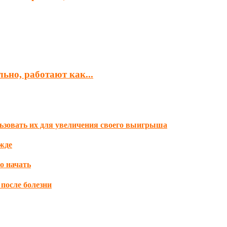
ьно, работают как...
ользовать их для увеличения своего выигрыша
жде
о начать
после болезни