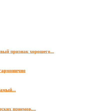
ый признак хорошего...
 гармонично
амый...
ских приемов,...