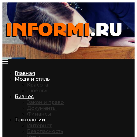
Главная
Мода и стиль
Красота
Любовь
Бизнес
Закон и право
Документы
Финансы
Технологии
Интернет
Безопасность