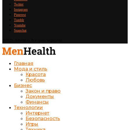
Twitter
Instagram
Pinterest
Tumblr
Youtube
Snapchat
@2023 - Informi.ru. Все права защищены.
Главная
Мода и стиль
Красота
Любовь
Бизнес
Закон и право
Документы
Финансы
Технологии
Интернет
Безопасность
Игры
Техника