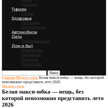
Игры
Техника
Туризм
Отдых
Здоровье
Питание
Психология
Автомобили
Дети
Образование
Дом и быт
Животные
Интерьер
Рассада
Искусство
Поиск
Главная
Мода и стиль
Белая макси-юбка — вещь, без которой
невозможно представить лето 2026
Мода и стиль
Белая макси-юбка — вещь, без
которой невозможно представить лето
2026