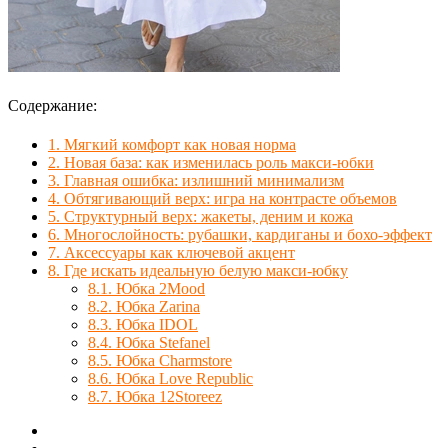
Содержание:
1.
Мягкий комфорт как новая норма
2.
Новая база: как изменилась роль макси-юбки
3.
Главная ошибка: излишний минимализм
4.
Обтягивающий верх: игра на контрасте объемов
5.
Структурный верх: жакеты, деним и кожа
6.
Многослойность: рубашки, кардиганы и бохо-эффект
7.
Аксессуары как ключевой акцент
8.
Где искать идеальную белую макси-юбку
8.1.
Юбка 2Mood
8.2.
Юбка Zarina
8.3.
Юбка IDOL
8.4.
Юбка Stefanel
8.5.
Юбка Charmstore
8.6.
Юбка Love Republic
8.7.
Юбка 12Storeez