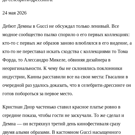
24 мая 2026
Дебют Демны в Gucci не обсуждал только ленивый. Все
модное сообщество пылко спорило о его первых коллекциях:
кто-то с первых же образов заново влюблялся в его видение, а
кто-то не переставал искать сходства с коллекциями то Тома
Форда, то Алессандро Микеле, обвиняя дизайнера в
неоригинальности. К чему бы не склонялись поклонники
индустрии, Канны расставили все на свои места: Гвасалии в
очередной раз удалось доказать, что в селебрити-дрессинге он
готов побороться за первое место.
Кристиан Диор частенько ставил красное платье ровно в
середине показа, чтобы гости не заскучали. То же сделал и
Демна — он встряхнул третий день кинофестиваля сразу
двумя алыми образами. В кастомном Gucci насыщенного