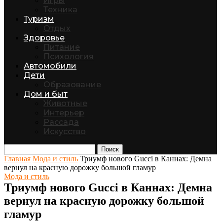
Игры
Техника
Туризм
Отдых
Здоровье
Питание
Психология
Автомобили
Дети
Образование
Дом и быт
Животные
Интерьер
Рассада
Искусство
Поиск
Главная
Мода и стиль
Триумф нового Gucci в Каннах: Демна
вернул на красную дорожку большой гламур
Мода и стиль
Триумф нового Gucci в Каннах: Демна
вернул на красную дорожку большой
гламур