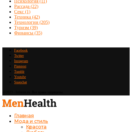
Психология
(11)
Рассада
(22)
Секс
(1)
Техника
(42)
Технологии
(205)
Туризм
(39)
Финансы
(35)
Facebook
Twitter
Instagram
Pinterest
Tumblr
Youtube
Snapchat
@2023 - Informi.ru. Все права защищены.
Главная
Мода и стиль
Красота