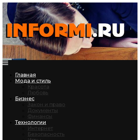
Главная
Мода и стиль
Красота
Любовь
Бизнес
Закон и право
Документы
Финансы
Технологии
Интернет
Безопасность