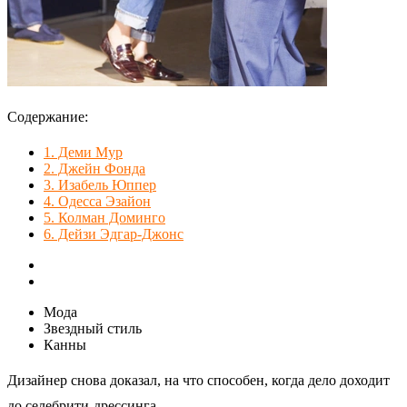
Содержание:
1.
Деми Мур
2.
Джейн Фонда
3.
Изабель Юппер
4.
Одесса Эзайон
5.
Колман Доминго
6.
Дейзи Эдгар-Джонс
Мода
Звездный стиль
Канны
Дизайнер снова доказал, на что способен, когда дело доходит
до селебрити-дрессинга.