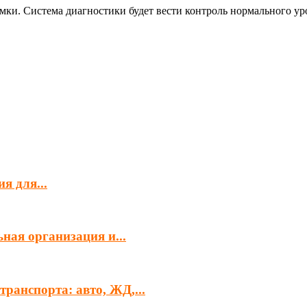
мки. Система диагностики будет вести контроль нормального уро
я для...
ная организация и...
ранспорта: авто, ЖД,...