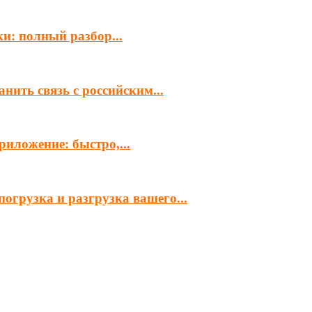
и: полный разбор...
нить связь с российским...
иложение: быстро,...
огрузка и разгрузка вашего...