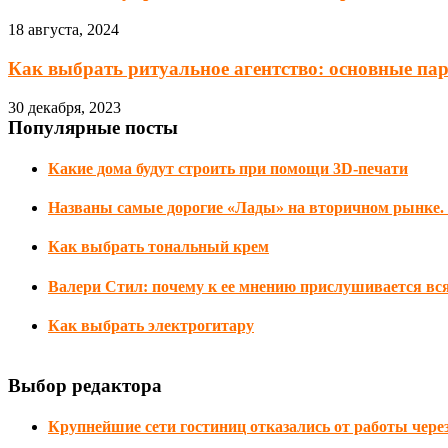
18 августа, 2024
Как выбрать ритуальное агентство: основные па
30 декабря, 2023
Популярные посты
Какие дома будут строить при помощи 3D-печати
Названы самые дорогие «Лады» на вторичном рынке. О
Как выбрать тональный крем
Валери Стил: почему к ее мнению прислушивается вс
Как выбрать электрогитару
Выбор редактора
Крупнейшие сети гостиниц отказались от работы чере