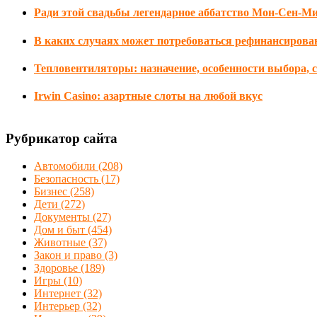
Ради этой свадьбы легендарное аббатство Мон-Сен-М
В каких случаях может потребоваться рефинансирова
Тепловентиляторы: назначение, особенности выбора, 
Irwin Сasino: азартные слоты на любой вкус
Рубрикатор сайта
Автомобили
(208)
Безопасность
(17)
Бизнес
(258)
Дети
(272)
Документы
(27)
Дом и быт
(454)
Животные
(37)
Закон и право
(3)
Здоровье
(189)
Игры
(10)
Интернет
(32)
Интерьер
(32)