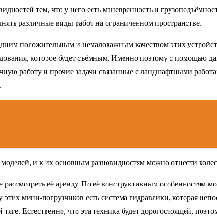
видностей тем, что у него есть маневренность и грузоподъёмнос
нять различные виды работ на ограниченном пространстве.
дним положительным и немаловажным качеством этих устройств я
дования, которое будет съёмным. Именно поэтому с помощью да
очную работу и прочие задачи связанные с ландшафтными работам
.
 моделей, и к их основным разновидностям можно отнести коле
 рассмотреть её аренду. По её конструктивным особенностям мож
у этих мини-погрузчиков есть система гидравлики, которая неп
яге. Естественно, что эта техника будет дорогостоящей, поэто