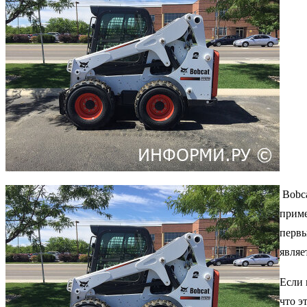
Bobca
приме
первы
являе
Если 
что э