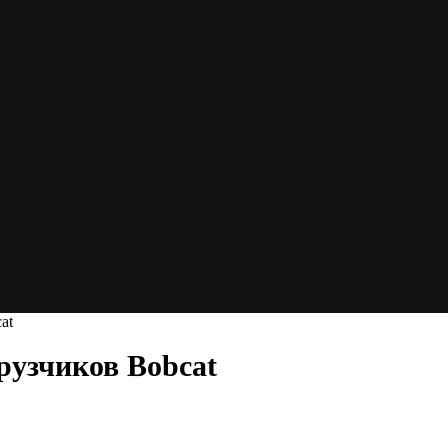
at
узчиков Bobcat