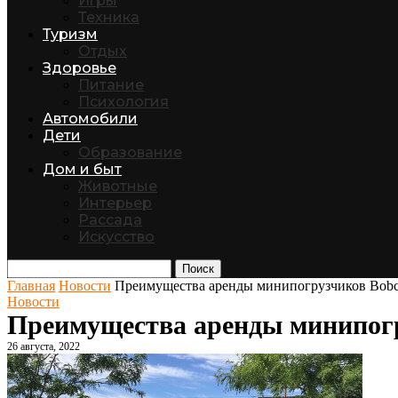
Игры
Техника
Туризм
Отдых
Здоровье
Питание
Психология
Автомобили
Дети
Образование
Дом и быт
Животные
Интерьер
Рассада
Искусство
Поиск
Главная
Новости
Преимущества аренды минипогрузчиков Bobc
Новости
Преимущества аренды минипогр
26 августа, 2022