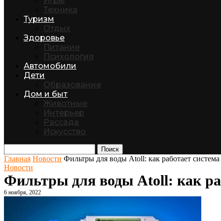
Игры
Техника
Туризм
Отдых
Здоровье
Питание
Психология
Автомобили
Дети
Образование
Дом и быт
Животные
Интерьер
Рассада
Искусство
Поиск
Главная
Новости
Фильтры для воды Atoll: как работает систем
Новости
Фильтры для воды Atoll: как р
6 ноября, 2022