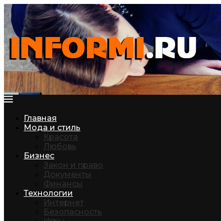
Главная
Мода и стиль
Красота
Любовь
Бизнес
Закон и право
Документы
Финансы
Технологии
Интернет
Безопасность