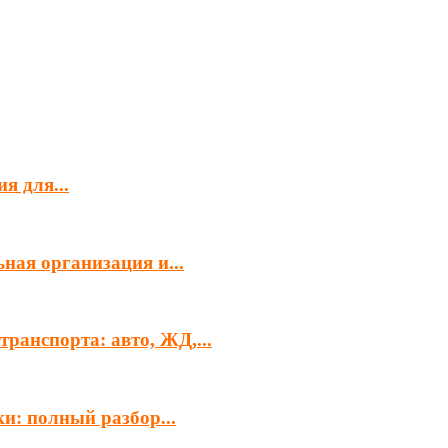
я для...
ная организация и...
ранспорта: авто, ЖД,...
и: полный разбор...