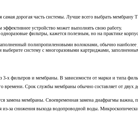
мя самая дорогая часть системы. Лучше всего выбрать мембрану 
ем эффективнее устройство может выполнять свою работу.
я одноразовые фильтры, кажется полезным, но на практике корпу
 наполненный полипропиленовыми волокнами, обычно наиболее 
ем выберите систему с многоразовыми картриджами, заполненны
з 3-х фильтров и мембраны. В зависимости от марки и типа филь
о времени. Срок службы мембраны обычно составляет от двух до
ется замена мембраны. Своевременная замена диафрагмы важна, 
тся из-за снижения выхода водопроводной воды. Микроскопическ