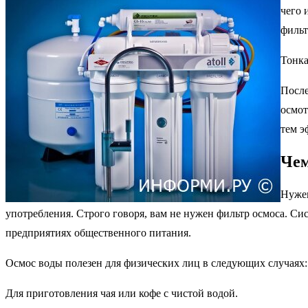
чего 
фильт
Тонка
После
осмот
тем э
Чем
Нужен
употребления. Строго говоря, вам не нужен фильтр осмоса. Сис
предприятиях общественного питания.
Осмос воды полезен для физических лиц в следующих случаях:
Для приготовления чая или кофе с чистой водой.