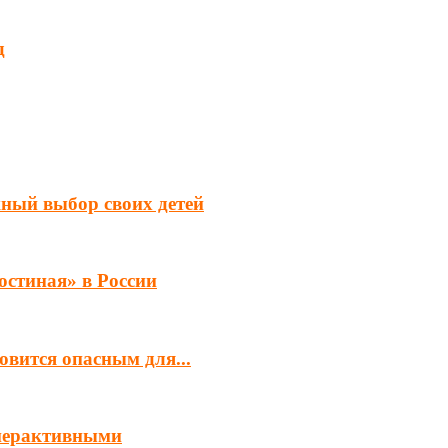
д
ный выбор своих детей
остиная» в России
овится опасным для...
иперактивными