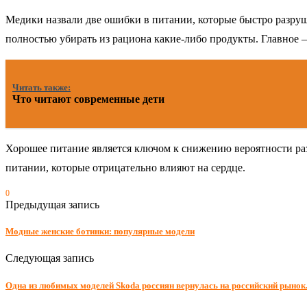
Медики назвали две ошибки в питании, которые быстро разрушаю
полностью убирать из рациона какие-либо продукты. Главное —
Читать также:
Что читают современные дети
Хорошее питание является ключом к снижению вероятности раз
питании, которые отрицательно влияют на сердце.
0
Предыдущая запись
Модные женские ботинки: популярные модели
Следующая запись
Одна из любимых моделей Skoda россиян вернулась на российский рынок.