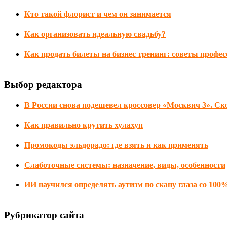
Кто такой флорист и чем он занимается
Как организовать идеальную свадьбу?
Как продать билеты на бизнес тренинг: советы профе
Выбор редактора
В России снова подешевел кроссовер «Москвич 3». Ско
Как правильно крутить хулахуп
Промокоды эльдорадо: где взять и как применять
Слаботочные системы: назначение, виды, особенности
ИИ научился определять аутизм по скану глаза со 100
Рубрикатор сайта