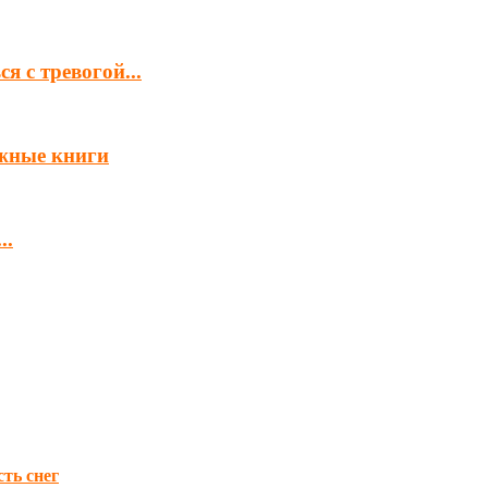
я с тревогой...
ажные книги
..
сть снег