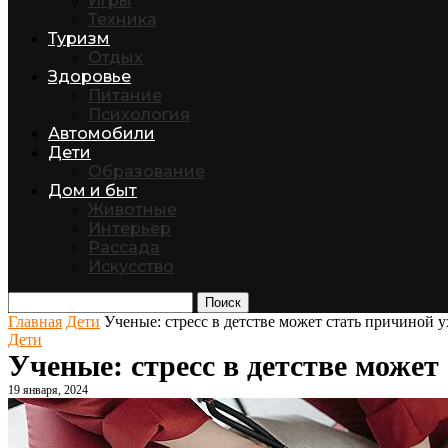
Игры
Техника
Туризм
Отдых
Здоровье
Питание
Психология
Автомобили
Дети
Образование
Дом и быт
Животные
Интерьер
Рассада
Искусство
Поиск
Главная
Дети
Ученые: стресс в детстве может стать причиной 
Дети
Ученые: стресс в детстве может
19 января, 2024