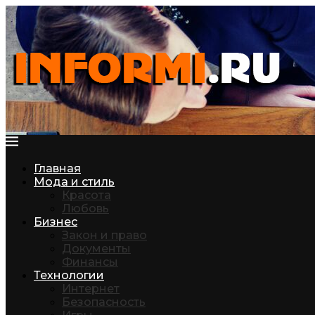
Главная
Мода и стиль
Красота
Любовь
Бизнес
Закон и право
Документы
Финансы
Технологии
Интернет
Безопасность