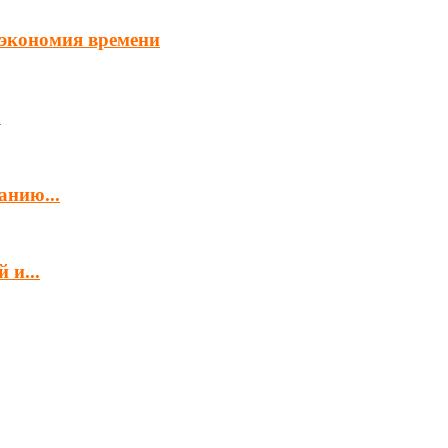
и экономия времени
.
анию...
 и...