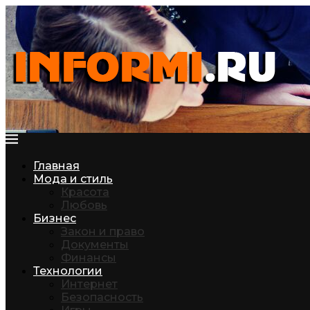
Главная
Мода и стиль
Красота
Любовь
Бизнес
Закон и право
Документы
Финансы
Технологии
Интернет
Безопасность