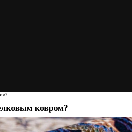
ром?
елковым ковром?