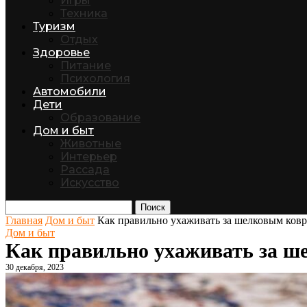
Игры
Техника
Туризм
Отдых
Здоровье
Питание
Психология
Автомобили
Дети
Образование
Дом и быт
Животные
Интерьер
Рассада
Искусство
Поиск
Главная
Дом и быт
Как правильно ухаживать за шелковым ков
Дом и быт
Как правильно ухаживать за ш
30 декабря, 2023