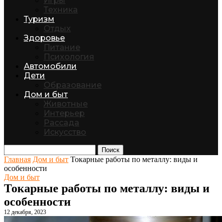
Игры
Техника
Туризм
Отдых
Здоровье
Питание
Психология
Автомобили
Дети
Образование
Дом и быт
Животные
Интерьер
Рассада
Искусство
Поиск
Главная
Дом и быт
Токарные работы по металлу: виды и
особенности
Дом и быт
Токарные работы по металлу: виды и
особенности
12 декабря, 2023