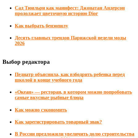
Сад Тюильри как манифест: Джонатан Андерсон
продолжает цветочную историю Dior
Как выбрать бензопилу
Десять главных трендов Парижской недели моды
2026
Выбор редактора
Педиатр объяснила, как взбодрить ребенка перед
школой в конце учебного года
«Океан» — ресторан, в котором можно попробовать
самые вкусные рыбные блюда
Как можно сэкономить
Как зарегистрировать товарный знак?
В России предложили увеличить долю строительства