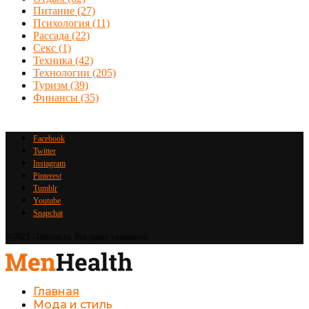
Питание
(27)
Психология
(11)
Рассада
(22)
Секс
(1)
Техника
(42)
Технологии
(205)
Туризм
(39)
Финансы
(35)
Facebook
Twitter
Instagram
Pinterest
Tumblr
Youtube
Snapchat
@2023 - Informi.ru. Все права защищены.
Главная
Мода и стиль