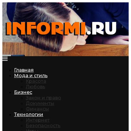
Главная
Мода и стиль
Красота
Любовь
Бизнес
Закон и право
Документы
Финансы
Технологии
Интернет
Безопасность