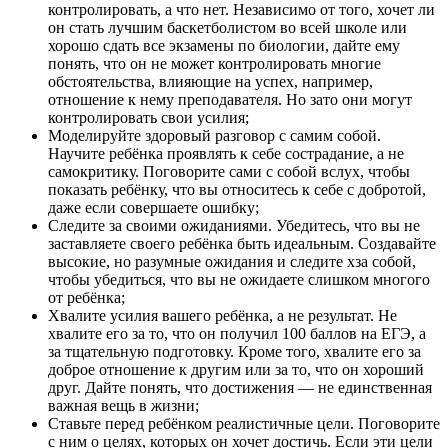
контролировать, а что нет. Независимо от того, хочет ли
он стать лучшим баскетболистом во всей школе или
хорошо сдать все экзамены по биологии, дайте ему
понять, что он не может контролировать многие
обстоятельства, влияющие на успех, например,
отношение к нему преподавателя. Но зато они могут
контролировать свои усилия;
Моделируйте здоровый разговор с самим собой.
Научите ребёнка проявлять к себе сострадание, а не
самокритику. Поговорите сами с собой вслух, чтобы
показать ребёнку, что вы относитесь к себе с добротой,
даже если совершаете ошибку;
Следите за своими ожиданиями. Убедитесь, что вы не
заставляете своего ребёнка быть идеальным. Создавайте
высокие, но разумные ожидания и следите хза собой,
чтобы убедиться, что вы не ожидаете слишком многого
от ребёнка;
Хвалите усилия вашего ребёнка, а не результат. Не
хвалите его за то, что он получил 100 баллов на ЕГЭ, а
за тщательную подготовку. Кроме того, хвалите его за
доброе отношение к другим или за то, что он хороший
друг. Дайте понять, что достижения — не единственная
важная вещь в жизни;
Ставьте перед ребёнком реалистичные цели. Поговорите
с ним о целях, которых он хочет достичь. Если эти цели