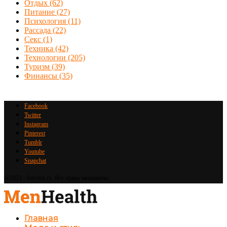
Отдых
(62)
Питание
(27)
Психология
(11)
Рассада
(22)
Секс
(1)
Техника
(42)
Технологии
(205)
Туризм
(39)
Финансы
(35)
Facebook
Twitter
Instagram
Pinterest
Tumblr
Youtube
Snapchat
@2023 - Informi.ru. Все права защищены.
Главная