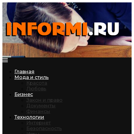
Главная
Мода и стиль
Красота
Любовь
Бизнес
Закон и право
Документы
Финансы
Технологии
Интернет
Безопасность