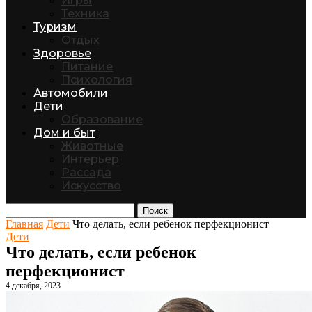
Игры
Техника
Туризм
Отдых
Здоровье
Питание
Психология
Автомобили
Дети
Образование
Дом и быт
Животные
Интерьер
Рассада
Искусство
Поиск
Главная
Дети
Что делать, если ребенок перфекционист
Дети
Что делать, если ребенок
перфекционист
4 декабря, 2023