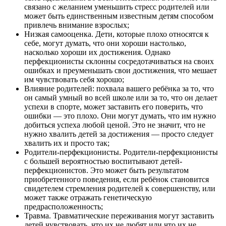
связано с желанием уменьшить стресс родителей или
может быть единственным известным детям способом
привлечь внимание взрослых;
Низкая самооценка. Дети, которые плохо относятся к
себе, могут думать, что они хороши настолько,
насколько хороши их достижения. Однако
перфекционисты склонны сосредотачиваться на своих
ошибках и преуменьшать свои достижения, что мешает
им чувствовать себя хорошо;
Влияние родителей: похвала вашего ребёнка за то, что
он самый умный во всей школе или за то, что он делает
успехи в спорте, может заставить его поверить, что
ошибки — это плохо. Они могут думать, что им нужно
добиться успеха любой ценой. Это не значит, что не
нужно хвалить детей за достижения — просто следует
хвалить их и просто так;
Родители-перфекционисты. Родители-перфекционисты
с большей вероятностью воспитывают детей-
перфекционистов. Это может быть результатом
приобретенного поведения, если ребёнок становится
свидетелем стремления родителей к совершенству, или
может также отражать генетическую
предрасположенность;
Травма. Травматические переживания могут заставить
детей чувствовать, что их не любят или что их не