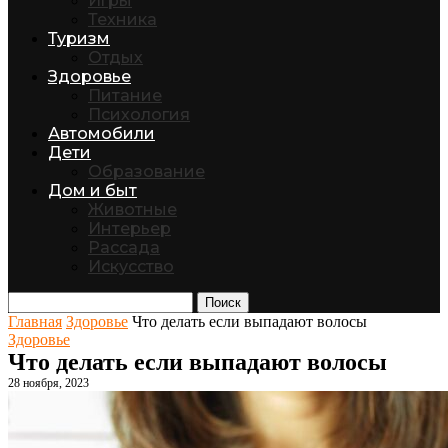
Игры
Техника
Туризм
Отдых
Здоровье
Питание
Психология
Автомобили
Дети
Образование
Дом и быт
Животные
Интерьер
Рассада
Искусство
Поиск
Главная
Здоровье
Что делать если выпадают волосы
Здоровье
Что делать если выпадают волосы
28 ноября, 2023