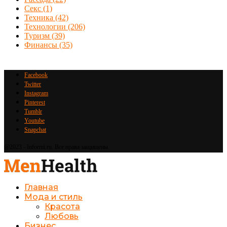
Секс
(1)
Техника
(42)
Технологии
(206)
Туризм
(39)
Финансы
(35)
Facebook
Twitter
Instagram
Pinterest
Tumblr
Youtube
Snapchat
@2023 - Informi.ru. Все права защищены.
Главная
Мода и стиль
Красота
Любовь
Бизнес