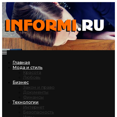
Главная
Мода и стиль
Красота
Любовь
Бизнес
Закон и право
Документы
Финансы
Технологии
Интернет
Безопасность