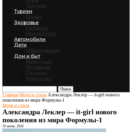
Игры
Техника
Туризм
Отдых
Здоровье
Питание
Психология
Автомобили
Дети
Образование
Дом и быт
Животные
Интерьер
Рассада
Искусство
Поиск
Главная
Мода и стиль
Александра Леклер — it-girl нового
поколения из мира Формулы-1
Мода и стиль
Александра Леклер — it-girl нового
поколения из мира Формулы-1
19 июня, 2026