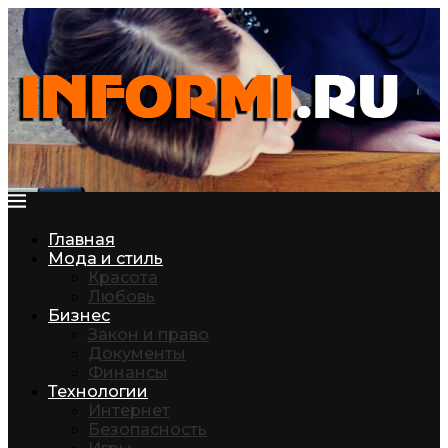
Главная
Мода и стиль
Красота
Любовь
Бизнес
Закон и право
Документы
Финансы
Технологии
Интернет
Безопасность