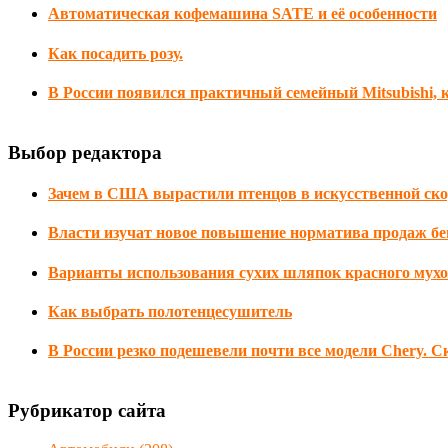
Автоматическая кофемашина SATE и её особенности
Как посадить розу.
В России появился практичный семейный Mitsubishi, 
Выбор редактора
Зачем в США вырастили птенцов в искусственной ск
Власти изучат новое повышение норматива продаж бе
Варианты использования сухих шляпок красного мух
Как выбрать полотенцесушитель
В России резко подешевели почти все модели Chery. С
Рубрикатор сайта