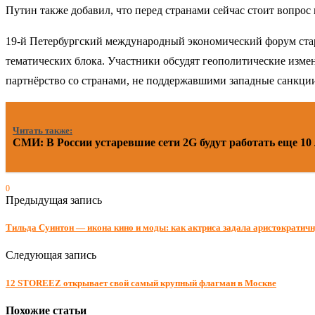
Путин также добавил, что перед странами сейчас стоит вопрос
19‑й Петербургский международный экономический форум ста
тематических блока. Участники обсудят геополитические изме
партнёрство со странами, не поддержавшими западные санкци
Читать также:
СМИ: В России устаревшие сети 2G будут работать еще 10 
0
Предыдущая запись
Тильда Суинтон — икона кино и моды: как актриса задала аристократич
Следующая запись
12 STOREEZ открывает свой самый крупный флагман в Москве
Похожие статьи