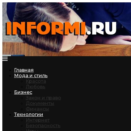
Главная
Мода и стиль
Красота
Любовь
Бизнес
Закон и право
Документы
Финансы
Технологии
Интернет
Безопасность