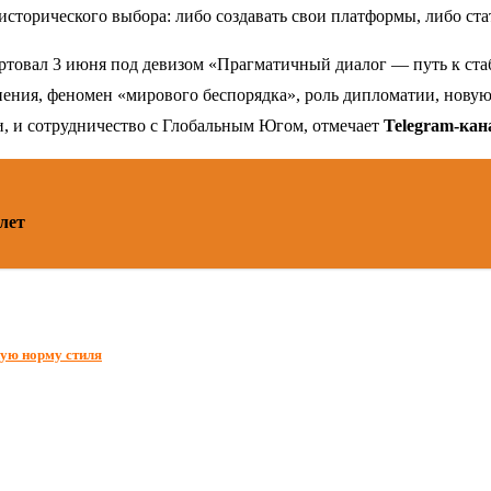
 исторического выбора: либо создавать свои платформы, либо ст
ртовал 3 июня под девизом «Прагматичный диалог — путь к ст
нения, феномен «мирового беспорядка», роль дипломатии, новую
и, и сотрудничество с Глобальным Югом, отмечает
Telegram-ка
лет
ную норму стиля