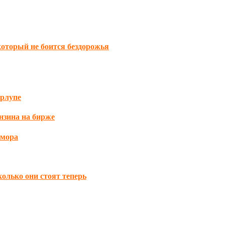
который не боится бездорожья
орлупе
нзина на бирже
омора
колько они стоят теперь