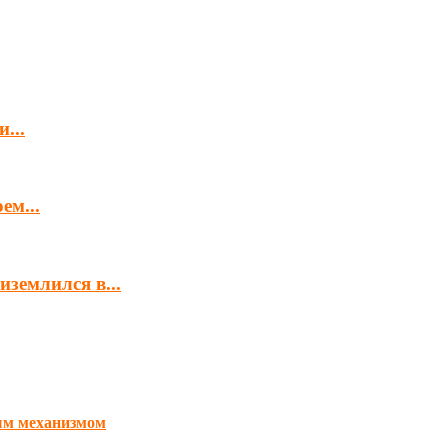
...
ем...
землился в...
ым механизмом