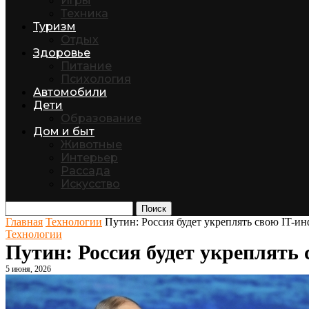
Игры
Техника
Туризм
Отдых
Здоровье
Питание
Психология
Автомобили
Дети
Образование
Дом и быт
Животные
Интерьер
Рассада
Искусство
Поиск
Главная
Технологии
Путин: Россия будет укреплять свою IT-и
Технологии
Путин: Россия будет укреплять
5 июня, 2026