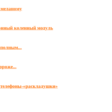
 меланому
ронный коленный модуль
 полным...
роже...
ет телефоны-«раскладушки»