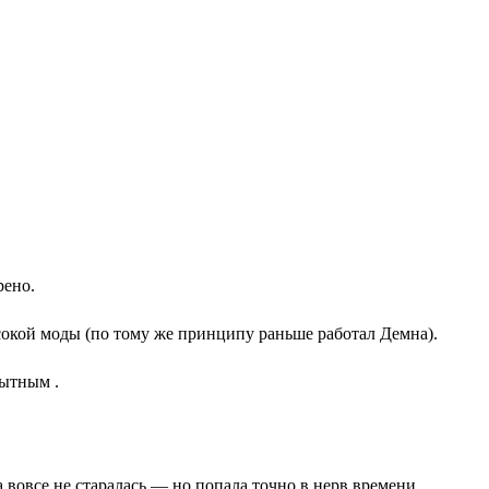
рено.
сокой моды (по тому же принципу раньше работал Демна).
бытным .
на вовсе не старалась — но попала точно в нерв времени.