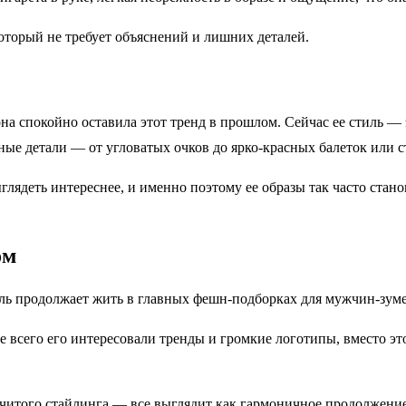
оторый не требует объяснений и лишних деталей.
— она спокойно оставила этот тренд в прошлом. Сейчас ее стил
ные детали — от угловатых очков до ярко-красных балеток или 
глядеть интереснее, и именно поэтому ее образы так часто станов
ом
иль продолжает жить в главных фешн-подборках для мужчин-зуме
 всего его интересовали тренды и громкие логотипы, вместо эт
читого стайлинга — все выглядит как гармоничное продолжение 