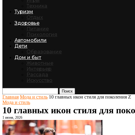
Игры
Техника
Туризм
Отдых
Здоровье
Питание
Психология
Автомобили
Дети
Образование
Дом и быт
Животные
Интерьер
Рассада
Искусство
Поиск
Главная
Мода и стиль
10 главных икон стиля для поколения Z
Мода и стиль
10 главных икон стиля для пок
1 июня, 2026