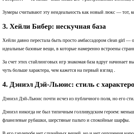
Зумеры считывают эту неидеальность как новый люкс — тот, к
3. Хейли Бибер: нескучная база
Хейли давно перестала быть просто амбассадором clean girl 
идеальные базовые вещи, в которые намеренно встроены стран
За счет этих стайлинговых игр знакомая база вдруг начинает вы
чуть больше характера, чем кажется на первый взгляд .
4. Дэниэл Дэй‑Льюис: стиль с характер
Дэниэл Дэй‑Льюис почти исчез из публичного поля, но его ст
Дэниэл никогда не был типичным голливудским героем: меньше
фланелевые рубашки, шерстяные пальто и спокойные шарфы.
В его гардеробе нет случайных вещей, но и нет ощущения наро