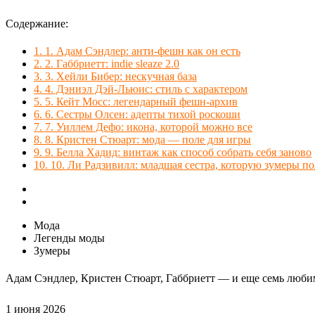
Содержание:
1.
1. Адам Сэндлер: анти‑фешн как он есть
2.
2. Габбриетт: indie sleaze 2.0
3.
3. Хейли Бибер: нескучная база
4.
4. Дэниэл Дэй‑Льюис: стиль с характером
5.
5. Кейт Мосс: легендарный фешн-архив
6.
6. Сестры Олсен: адепты тихой роскоши
7.
7. Уиллем Дефо: икона, которой можно все
8.
8. Кристен Стюарт: мода — поле для игры
9.
9. Белла Хадид: винтаж как способ собрать себя заново
10.
10. Ли Радзивилл: младшая сестра, которую зумеры 
Мода
Легенды моды
Зумеры
Адам Сэндлер, Кристен Стюарт, Габбриетт — и еще семь люби
1 июня 2026