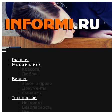
Главная
Мода и стиль
Красота
Любовь
Бизнес
Закон и право
Документы
Финансы
Технологии
Интернет
Безопасность