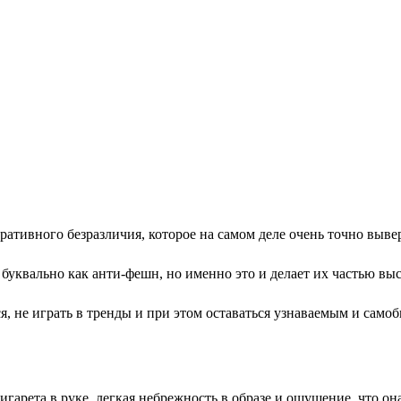
ативного безразличия, которое на самом деле очень точно выве
буквально как анти-фешн, но именно это и делает их частью вы
я, не играть в тренды и при этом оставаться узнаваемым и само
 сигарета в руке, легкая небрежность в образе и ощущение, что о