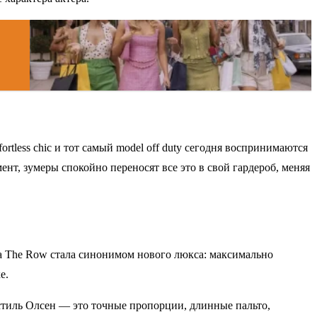
tless chic и тот самый model off duty сегодня воспринимаются
нт, зумеры спокойно переносят все это в свой гардероб, меняя
а The Row стала синонимом нового люкса: максимально
е.
стиль Олсен — это точные пропорции, длинные пальто,