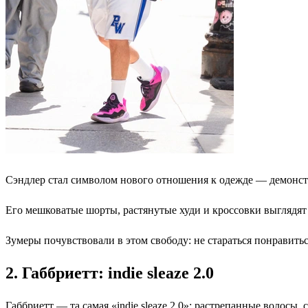
Сэндлер стал символом нового отношения к одежде — демонстр
Его мешковатые шорты, растянутые худи и кроссовки выглядят 
Зумеры почувствовали в этом свободу: не стараться понравитьс
2. Габбриетт: indie sleaze 2.0
Габбриетт — та самая «indie sleaze 2.0»: растрепанные волосы,