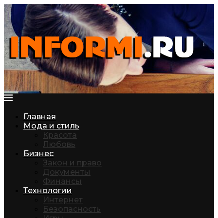
Главная
Мода и стиль
Красота
Любовь
Бизнес
Закон и право
Документы
Финансы
Технологии
Интернет
Безопасность