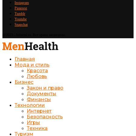
Instagram
Pinterest
Tumblr
Youtube
Snapchat
@2023 - Informi.ru. Все права защищены.
Главная
Мода и стиль
Красота
Любовь
Бизнес
Закон и право
Документы
Финансы
Технологии
Интернет
Безопасность
Игры
Техника
Туризм