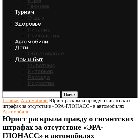
Игры
Техника
Туризм
Отдых
Здоровье
Питание
Психология
Автомобили
Дети
Образование
Дом и быт
Животные
Интерьер
Рассада
Искусство
Поиск
Главная
Автомобили
Юрист раскрыла правду о гигантских
штрафах за отсутствие «ЭРА-ГЛОНАСС» в автомобилях
Автомобили
Юрист раскрыла правду о гигантских
штрафах за отсутствие «ЭРА-
ГЛОНАСС» в автомобилях