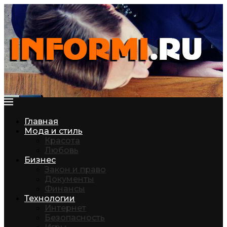
Главная
Мода и стиль
Красота
Любовь
Бизнес
Закон и право
Документы
Финансы
Технологии
Интернет
Безопасность