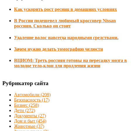
Как ускорить рост ресниц в домашних условиях
В России подешевел любимый кроссовер Nissan
россиян. Сколько он стоит
Удаление волос навсегда народными средствами.
Зачем нужно делать томографию челюсти
ВЦИОМ: Треть россиян готовы на пересадку мозга в
молодое тело-клон для продления жизни
Рубрикатор сайта
Автомобили
(208)
Безопасность
(17)
Бизнес
(258)
Дети
(272)
Документы
(27)
Дом и быт
(454)
Животные
(37)