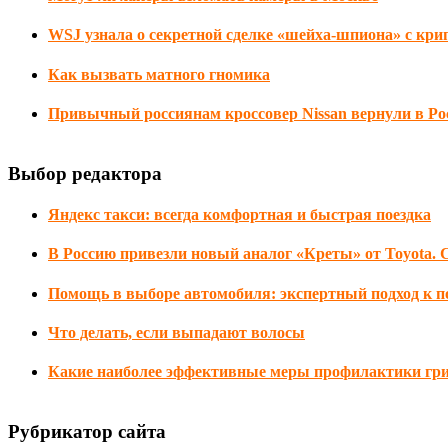
WSJ узнала о секретной сделке «шейха-шпиона» с кр
Как вызвать матного гномика
Привычный россиянам кроссовер Nissan вернули в Ро
Выбор редактора
Яндекс такси: всегда комфортная и быстрая поездка
В Россию привезли новый аналог «Креты» от Toyota. 
Помощь в выборе автомобиля: экспертный подход к п
Что делать, если выпадают волосы
Какие наиболее эффективные меры профилактики гр
Рубрикатор сайта