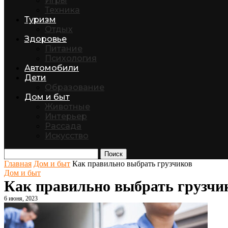
Игры
Техника
Туризм
Отдых
Здоровье
Питание
Психология
Автомобили
Дети
Образование
Дом и быт
Животные
Интерьер
Рассада
Искусство
Поиск
Главная
Дом и быт
Как правильно выбрать грузчиков
Дом и быт
Как правильно выбрать грузчи
6 июня, 2023