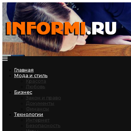
Главная
Мода и стиль
Красота
Любовь
Бизнес
Закон и право
Документы
Финансы
Технологии
Интернет
Безопасность