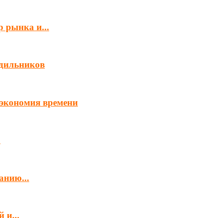
 рынка и...
одильников
и экономия времени
.
анию...
 и...