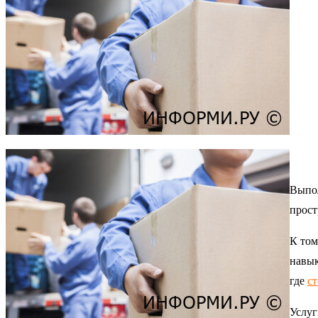
Выпол
прост
К том
навык
где
ст
Услуг